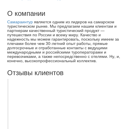
О компании
Самараинтур
является одним из лидеров на самарском
туристическом рынке. Мы предлагаем нашим клиентам и
партнерам качественный туристический продукт —
путешествия по России и всему миру. Качество и
надежность мы можем гарантировать, поскольку имеем за
плечами более чем 30-летний опыт работы, прямые
долгосрочные и отработанные контакты с ведущими
международными и российскими туроператорами и
перевозчиками, а также непосредственно с отелями. Ну, и,
конечно, высокопрофессиональный коллектив.
Отзывы клиентов
Недавно вернулись с тура и очень
хочется оставить свою благодарность
Самараинтур , в особенности менеджеру
Асмик! Брали тур в Египет по раннему
бронированию , все прошло просто на
высшем уровне! Были у Dana beach
resort. Отелем довольны ,встретили