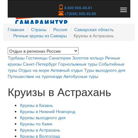
8 800 600-40-61
Показа
+7(846) 300-45-00
скрыть
меню
Главная
Страны
Россия
Самарская область
Речные круизы из Самары
Круизы в Астрахань
Турбазы
Гостиницы
Санатории
Золотое кольцо
Речные
круизы
Санкт-Петербург
Горнолыжные туры
Событийные
туры
Отдых на море
Активный отдых
Туры выходного дня
Путешествие на турпоезде
Автобусные туры
Круизы в Астрахань
Круизы в Казань
Круизы в Нижний Новгород
Круизы выходного дня
Круизы по Каме
Круизы в Астрахань
Круизы в Волгоград