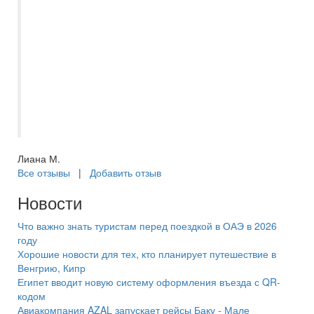
хорошо. Экскурсии брали на месте!
Спасибо большое , Асмик за
отзывчивость ,всегда была на связи , в
любое время суток ! Видно ,что человек
любит свою работу! Еще раз спасибо
Самараинтур ! Если путешествия ,то
только с Вами !!!??????
Лиана М.
Все отзывы
|
Добавить отзыв
Новости
Что важно знать туристам перед поездкой в ОАЭ в 2026
году
Хорошие новости для тех, кто планирует путешествие в
Венгрию, Кипр
Египет вводит новую систему оформления въезда с QR-
кодом
Авиакомпания AZAL запускает рейсы Баку - Мале