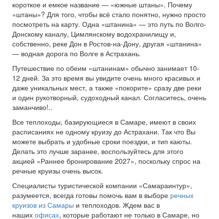
короткое и емкое название — «южные штаны». Почему
«штаны»? Для того, чтобы всё стало понятно, нужно просто
посмотреть на карту. Одна «штанина» — это путь по Волго-
Донскому каналу, Цимлянскому водохранилищу и,
собственно, реке Дон в Ростов-на-Дону, другая «штанина»
— водная дорога по Волге в Астрахань.
Путешествие по обеим «штанинам» обычно занимает 10-
12 дней. За это время вы увидите очень много красивых и
даже уникальных мест, а также «покорите» сразу две реки
и один рукотворный, судоходный канал. Согласитесь, очень
заманчиво!..
Все теплоходы, базирующиеся в Самаре, имеют в своих
расписаниях не одному круизу до Астрахани. Так что Вы
можете выбрать и удобные сроки поездки, и тип каюты.
Делать это лучше заранее, воспользуйтесь для этого
акцией «Раннее бронирование 2027», поскольку спрос на
речные круизы очень высок.
Специалисты туристической компании «Самараинтур»,
разумеется, всегда готовы помочь вам в выборе
речных
круизов из Самары
и теплоходов. Ждем вас в
наших
офисах
, которые работают не только в Самаре, но