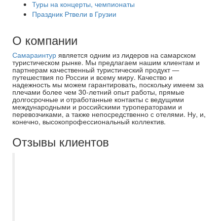
Туры на концерты, чемпионаты
Праздник Ртвели в Грузии
О компании
Самараинтур
является одним из лидеров на самарском
туристическом рынке. Мы предлагаем нашим клиентам и
партнерам качественный туристический продукт —
путешествия по России и всему миру. Качество и
надежность мы можем гарантировать, поскольку имеем за
плечами более чем 30-летний опыт работы, прямые
долгосрочные и отработанные контакты с ведущими
международными и российскими туроператорами и
перевозчиками, а также непосредственно с отелями. Ну, и,
конечно, высокопрофессиональный коллектив.
Отзывы клиентов
Спасибо большое менеджеру
Дорошкевич Екатерине за то, что
посоветовала именно этот отель Sunny
Days El Palacio, остались от него в
восторге! Номера приличные, кровати