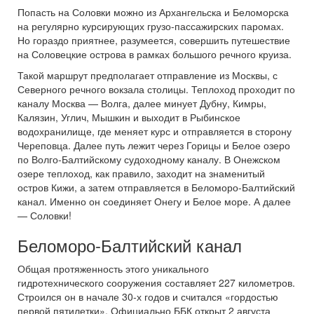
Попасть на Соловки можно из Архангельска и Беломорска
на регулярно курсирующих грузо-пассажирских паромах.
Но гораздо приятнее, разумеется, совершить путешествие
на Соловецкие острова в рамках большого речного круиза.
Такой маршрут предполагает отправление из Москвы, с
Северного речного вокзала столицы. Теплоход проходит по
каналу Москва — Волга, далее минует Дубну, Кимры,
Калязин, Углич, Мышкин и выходит в Рыбинское
водохранилище, где меняет курс и отправляется в сторону
Череповца. Далее путь лежит через Горицы и Белое озеро
по Волго-Балтийскому судоходному каналу. В Онежском
озере теплоход, как правило, заходит на знаменитый
остров Кижи, а затем отправляется в Беломоро-Балтийский
канал. Именно он соединяет Онегу и Белое море. А далее
— Соловки!
Беломоро-Балтийский канал
Общая протяженность этого уникального
гидротехнического сооружения составляет 227 километров.
Строился он в начале 30-х годов и считался «гордостью
первой пятилетки». Официально ББК открыт 2 августа