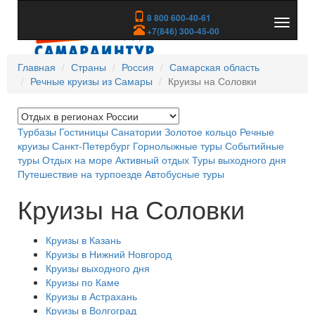
8 800 600-40-61
Показа
+7(846) 300-45-00
скрыть
меню
Главная
Страны
Россия
Самарская область
Речные круизы из Самары
Круизы на Соловки
Турбазы
Гостиницы
Санатории
Золотое кольцо
Речные
круизы
Санкт-Петербург
Горнолыжные туры
Событийные
туры
Отдых на море
Активный отдых
Туры выходного дня
Путешествие на турпоезде
Автобусные туры
Круизы на Соловки
Круизы в Казань
Круизы в Нижний Новгород
Круизы выходного дня
Круизы по Каме
Круизы в Астрахань
Круизы в Волгоград