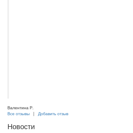
большие, в номере есть все
необходимое, убираются каждый день, а
питание разнообразное и очень вкусное,
фрукты и сладости в достатке! Каждый
вечер анимация, днем тоже много
активностей. Отличный подозреваемый
бассейн. Вход в море отличный! Брали
экскурсии, все понравилось. Шикарная
экскурсия "Сафари" и "Морская прогулка
Египеткая Венеция", катали на банане,
кормили, ныряли и рыбок смотрели в
батискафе! В общем, все очень
понравилось!??
Валентина Р.
Все отзывы
|
Добавить отзыв
Новости