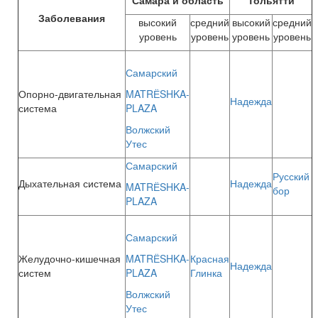
Самара и область
Тольятти
Заболевания
высокий
средний
высокий
средний
уровень
уровень
уровень
уровень
Самарский
Опорно-двигательная
MATRЁSHKA-
Надежда
система
PLAZA
Волжский
Утес
Самарский
Русский
Дыхательная система
Надежда
MATRЁSHKA-
бор
PLAZA
Самарский
Желудочно-кишечная
MATRЁSHKA-
Красная
Надежда
систем
PLAZA
Глинка
Волжский
Утес