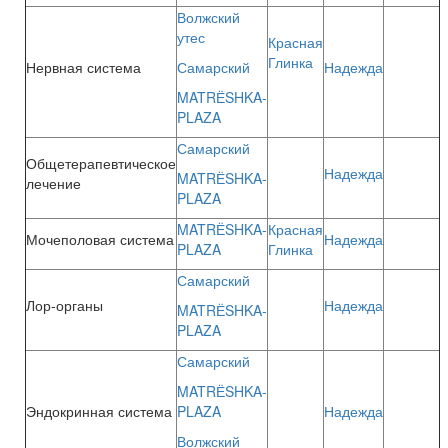
Волжский
утес
Красная
Глинка
Нервная система
Самарский
Надежда
MATRЁSHKA-
PLAZA
Самарский
Общетерапевтическое
Надежда
MATRЁSHKA-
лечение
PLAZA
MATRЁSHKA-
Красная
Мочеполовая система
Надежда
PLAZA
Глинка
Самарский
Лор-органы
Надежда
MATRЁSHKA-
PLAZA
Самарский
MATRЁSHKA-
Эндокринная система
PLAZA
Надежда
Волжский