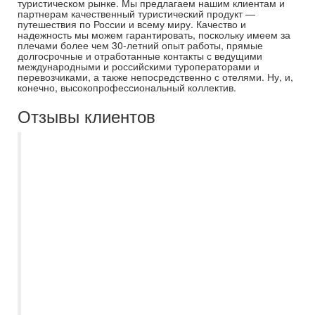
туристическом рынке. Мы предлагаем нашим клиентам и
партнерам качественный туристический продукт —
путешествия по России и всему миру. Качество и
надежность мы можем гарантировать, поскольку имеем за
плечами более чем 30-летний опыт работы, прямые
долгосрочные и отработанные контакты с ведущими
международными и российскими туроператорами и
перевозчиками, а также непосредственно с отелями. Ну, и,
конечно, высокопрофессиональный коллектив.
Отзывы клиентов
Недавно воспользовалась услугами
вашего турагентства и осталась приятно
удивлена качеством обслуживания и
вниманием к деталям. Ирина
профессионально, вежливо и
оперативно решала любые возникающие
вопросы. Особенно хочется отметить
высокую компетентность менеджера, она
помогла подобрать идеальный тур,
учитывая мои предпочтения и бюджет.