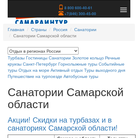
8 800 600-40-61
Показа
+7(846) 300-45-00
скрыть
меню
Главная
Страны
Россия
Санатории
Санатории Самарской области
Турбазы
Гостиницы
Санатории
Золотое кольцо
Речные
круизы
Санкт-Петербург
Горнолыжные туры
Событийные
туры
Отдых на море
Активный отдых
Туры выходного дня
Путешествие на турпоезде
Автобусные туры
Санатории Самарской
области
Акции! Скидки
на турбазах и в
санаториях Самарской области!