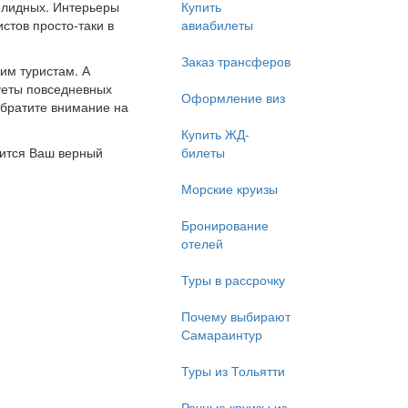
солидных. Интерьеры
Купить
стов просто-таки в
авиабилеты
Заказ трансферов
шим туристам. А
суеты повседневных
Оформление виз
 обратите внимание на
Купить ЖД-
тится Ваш верный
билеты
Морские круизы
Бронирование
отелей
Туры в рассрочку
Почему выбирают
Самараинтур
Туры из Тольятти
Речные круизы из