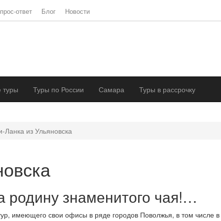
прос-ответ
Блог
Новости
 туры
Туры по России
Самара
Туры в рассрочку
-Ланка из Ульяновска
новска
а родину знаменитого чая!…
ур, имеющего свои офисы в ряде городов Поволжья, в том числе 