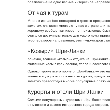
появилось еще одно весьма интересное направле
От чая к турам
Многим из нас (кто постарше) с детства прекрасн
заметим, считался много лет у нас в стране эли
хорошему вообще, как известно, привыкаешь быст
считался доступным только для узкого круга при
туроператоров направления, этот чудо-остров ста
«Козыри» Шри-Ланки
Конечно, главный «козырь» отдыха на Шри-Ланке 
считанные часы в край солнца, тепла и ласкового
Однако, кроме всего прочего, Шри-Ланка — это ещ
можно в ходе разнообразных экскурсий, предлага
заметно превосходит многие популярные пляжн
Курорты и отели Шри-Ланки
Самыми популярными курортами Шри-Ланки являю
от главного и самого интересного города острова