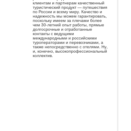
ту
клиентам и партнерам качественный
туристический продукт — путешествия
че
по России и всему миру. Качество и
Са
надежность мы можем гарантировать,
поскольку имеем за плечами более
го
чем 30-летний опыт работы, прямые
долгосрочные и отработанные
вы
контакты с ведущими
Ас
международными и российскими
туроператорами и перевозчиками, а
вы
также непосредственно с отелями. Ну,
и, конечно, высокопрофессиональный
уд
коллектив.
До
во
и 
вы
Ma
пр
на
то
Be
си