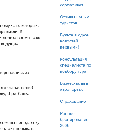
сертификат
Отзывы наших
туристов
сному чаю, который,
привыкли. К
Будьте в курсе
й долгое время тоже
новостей
м ведущих
первыми!
Консультация
специалиста по
подбору тура
перенестись за
Бизнес-залы в
отя бы частично)
аэропортах
ову, Шри-Ланка
Страхование
Раннее
бронирование
оложены неподалеку
2026
о стоит побывать.