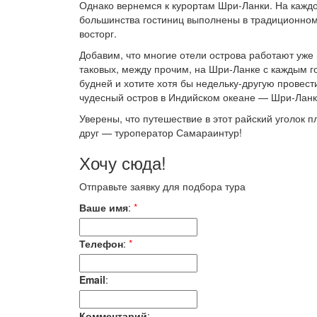
Однако вернемся к курортам Шри-Ланки. На каждо
большинства гостиниц выполнены в традиционном 
восторг.
Добавим, что многие отели острова работают уже 
таковых, между прочим, на Шри-Ланке с каждым го
будней и хотите хотя бы недельку-другую провест
чудесный остров в Индийском океане — Шри-Ланк
Уверены, что путешествие в этот райский уголок 
друг — туроператор Самараинтур!
Хочу сюда!
Отправьте заявку для подбора тура
Ваше имя
:
*
Телефон
:
*
Email
:
Комментарий
: