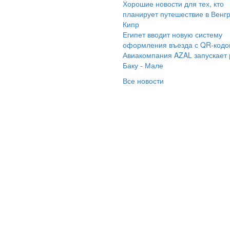
ры в Турцию и Египет
Хорошие новости для тех, кто
рез турфирму
планирует путешествие в Венг
Кипр
мараинтур. В этом
Египет вводит новую систему
ду нам помогала
оформления въезда с QR-код
брать тур менеджер
Авиакомпания AZAL запускает
мик. Предложила нам
Баку - Мале
годные варианты и
Все новости
обные вылеты.
кументы пришли
время на почту,как мы
просили. В этот раз мы
брали отель MC
chbery 4*. Но по
илету нам заменили
ш отель на отель из
й же сети MC Park
ach Resort 5* с
стемой питания ультра