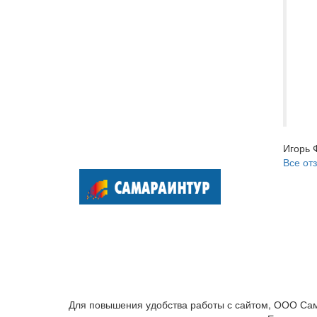
вс
до
пр
От
за
ме
уд
Игорь 
Все от
Для повышения удобства работы с сайтом, ООО Сам