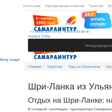
Агентствам
Корпоративным клиентам
Туристам
Во
+7 (846) 300-45-00
8 800 600-40-61
ПОИСК ТУРА
Международные
Хочу сюда!
Главная
Туристам
Туры из Ульяновска
Шри
Шри-Ланка из Улья
Отдых на Шри-Ланке: н
В солидной «коллекции» туроператора Самараинт