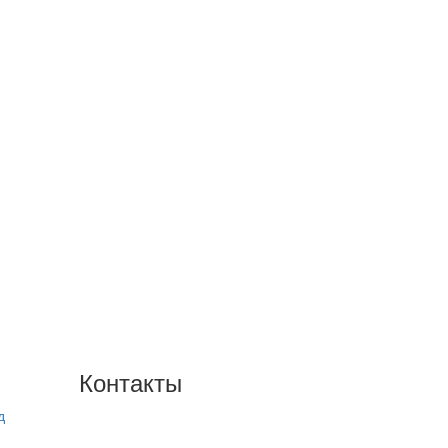
Контакты
д
+7(846) 300-45-00
8 800 600 40 61