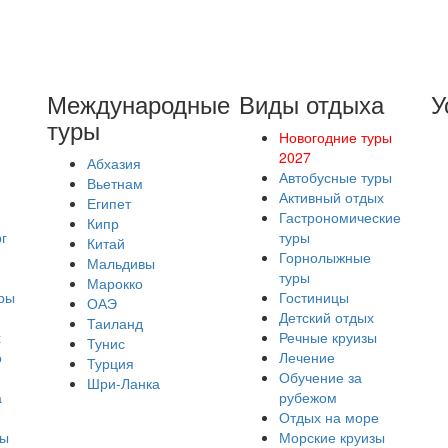
Международные
Виды отдыха
У
туры
Новогодние туры
2027
Абхазия
Автобусные туры
Вьетнам
Активный отдых
Египет
Гастрономические
Кипр
г
туры
Китай
Горнолыжные
Мальдивы
туры
Марокко
ры
Гостиницы
ОАЭ
Детский отдых
Таиланд
х
Речные круизы
Тунис
о
Лечение
Турция
Обучение за
Шри-Ланка
а
рубежом
Отдых на море
ры
Морские круизы