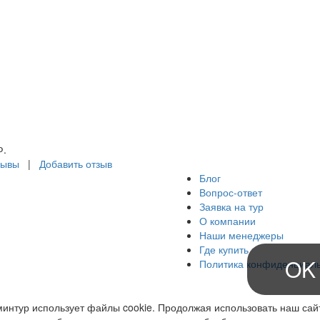
ё включено без
плат,чему мы были
иятно удивлены.
дых прошел
мечательно! Спасибо
неджеру Асмик за
авшийся отдых!
Ф.
зывы
|
Добавить отзыв
Блог
Вопрос-ответ
Заявка на тур
О компании
Наши менеджеры
Где купить
OK
Политика конфиденциал
интур использует файлы cookie. Продолжая использовать наш сай