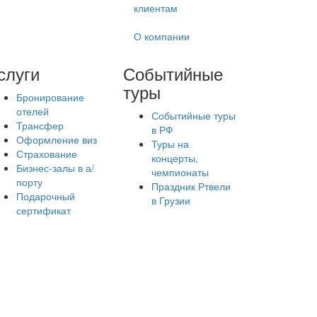
клиентам
О компании
слуги
Событийные
туры
Бронирование
отелей
Событийные туры
Трансфер
в РФ
Оформление виз
Туры на
Страхование
концерты,
Бизнес-залы в а/
чемпионаты
порту
Праздник Ртвели
Подарочный
в Грузии
сертификат