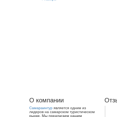
О компании
Отз
Самараинтур
является одним из
Не
лидеров на самарском туристическом
рынке. Мы предлагаем нашим