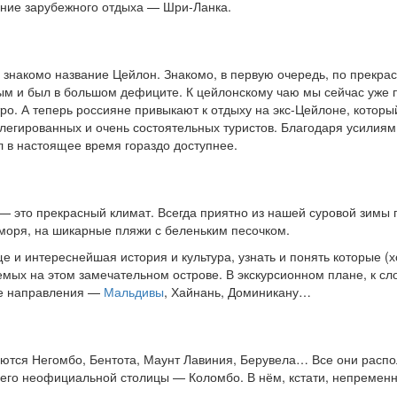
ние зарубежного отдыха — Шри-Ланка.
о знакомо название Цейлон. Знакомо, в первую очередь, по прекра
тным и был в большом дефиците. К цейлонскому чаю мы сейчас уже 
ро. А теперь россияне привыкают к отдыху на экс-Цейлоне, которы
вилегированных и очень состоятельных туристов. Благодаря усилия
л в настоящее время гораздо доступнее.
— это прекрасный климат. Всегда приятно из нашей суровой зимы 
 моря, на шикарные пляжи с беленьким песочком.
е и интереснейшая история и культура, узнать и понять которые (х
емых на этом замечательном острове. В экскурсионном плане, к сл
ые направления —
Мальдивы
, Хайнань, Доминикану…
тся Негомбо, Бентота, Маунт Лавиния, Берувела… Все они расп
, его неофициальной столицы — Коломбо. В нём, кстати, непременн