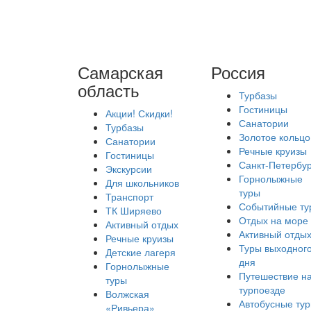
Самарская
Россия
область
Турбазы
Гостиницы
Акции! Скидки!
Санатории
Турбазы
Золотое кольцо
Санатории
Речные круизы
Гостиницы
Санкт-Петербур
Экскурсии
Горнолыжные
Для школьников
туры
Транспорт
Событийные ту
ТК Ширяево
Отдых на море
Активный отдых
Активный отды
Речные круизы
Туры выходног
Детские лагеря
дня
Горнолыжные
Путешествие н
туры
турпоезде
Волжская
Автобусные ту
«Ривьера»