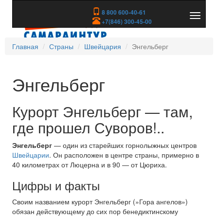
8 800 600-40-61
Показа
+7(846) 300-45-00
скрыть
меню
Главная
Страны
Швейцария
Энгельберг
Энгельберг
Курорт Энгельберг — там,
где прошел Суворов!..
Энгельберг
— один из старейших горнолыжных центров
Швейцарии
. Он расположен в центре страны, примерно в
40 километрах от Люцерна и в 90 — от Цюриха.
Цифры и факты
Своим названием курорт Энгельберг (»Гора ангелов»)
обязан действующему до сих пор бенедиктинскому