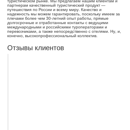
туристическом рынке. Мы предлагаем нашим клиентам и
партнерам качественный туристический продукт —
путешествия по России и всему миру. Качество и
надежность мы можем гарантировать, поскольку имеем за
плечами более чем 30-летний опыт работы, прямые
долгосрочные и отработанные контакты с ведущими
международными и российскими туроператорами и
перевозчиками, а также непосредственно с отелями. Ну, и,
конечно, высокопрофессиональный коллектив.
Отзывы клиентов
Первый раз запланировали отправиться
в путешествие, в последний момент,
решили обратиться в ближайшее
турагенство рядом с домом и ни разу не
пожалели об этом. Огромное спасибо
Виктории за такую оперативную и
профессиональную работу! Подобрали
отличный тур за три дня до вылета по
всем нашим предпочтениям, залетели
буквально в последний вагон! Все