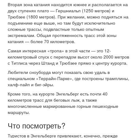
Вторая зона катания находится южнее и располагается на
двух ступенях плато — Гершниальп (1250 метров) и
Трюбзее (1800 метров). При желании, можно подняться на
подъемнике еще выше, но там будут исключительно
сложные трассы, подвластные только опытным
экстремалам. Общая протяженность трасс этой зоны
катания — более 70 километров.
Самая интересная «тропа» в этой части — это 12-
километровый спуск с перепадом высот около 2000 метров
с Титлиса через Штанд и Трюбзее прямо к центру курорта.
Любители сноуборда могут показать свою удаль в
специальном «Террайн-Парке», где построены трамплины,
халф-пайп и биг-эйры.
Кроме того, на курорте Энгельберг есть почти 40
километров трасс для беговых лыж, а также
многочисленные маркированные горные пешеходные
маршруты.
Что посмотреть?
Туристов в Энгельберге привлекают, конечно, прежде