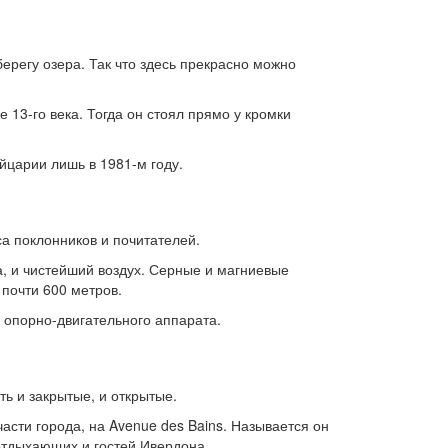
регу озера. Так что здесь прекрасно можно
13-го века. Тогда он стоял прямо у кромки
йцарии лишь в 1981-м году.
са поклонников и почитателей.
, и чистейший воздух. Серные и магниевые
 почти 600 метров.
 опорно-двигательного аппарата.
ть и закрытые, и открытые.
сти города, на Avenue des Bains. Называется он
отдыхающих и гостей Ивердона,