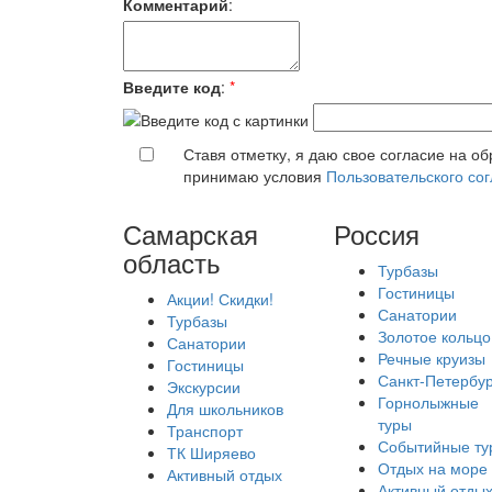
Комментарий
:
Введите код
:
*
Ставя отметку, я даю свое согласие на о
принимаю условия
Пользовательского со
Самарская
Россия
область
Турбазы
Гостиницы
Акции! Скидки!
Санатории
Турбазы
Золотое кольцо
Санатории
Речные круизы
Гостиницы
Санкт-Петербур
Экскурсии
Горнолыжные
Для школьников
туры
Транспорт
Событийные ту
ТК Ширяево
Отдых на море
Активный отдых
Активный отды