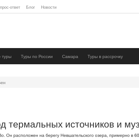
прос-ответ
Блог
Новости
 туры
Туры по России
Самара
Туры в рассрочку
Бен
д термальных источников и му
о. Он расположен на берегу Невшательского озера, примерно в 60