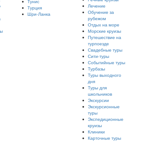
Тунис
о
Лечение
Турция
Обучение за
Шри-Ланка
а
рубежом
Отдых на море
ры
Морские круизы
Путешествие на
турпоезде
Свадебные туры
Сити-туры
Событийные туры
Турбазы
Туры выходного
дня
Туры для
школьников
Экскурсии
Экскурсионные
туры
Экспедиционные
круизы
Клиники
Карточные туры