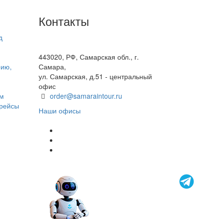
Контакты
д
+7(846) 300-45-00
8 800 600 40 61
443020, РФ, Самарская обл., г.
рию,
Самара,
ул. Самарская, д.51 - центральный
офис
ом
order@samaraintour.ru
 рейсы
Наши офисы