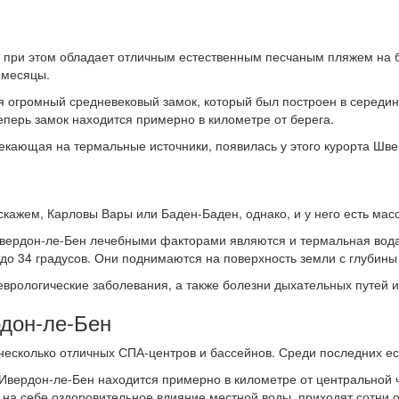
при этом обладает отличным естественным песчаным пляжем на бе
 месяцы.
 огромный средневековый замок, который был построен в середине 
еперь замок находится примерно в километре от берега.
мекающая на термальные источники, появилась у этого курорта Шве
 скажем, Карловы Вары или Баден-Баден, однако, и у него есть мас
 Ивердон-ле-Бен лечебными факторами являются и термальная вода
до 34 градусов. Они поднимаются на поверхность земли с глубины
врологические заболевания, а также болезни дыхательных путей и
рдон-ле-Бен
 несколько отличных СПА-центров и бассейнов. Среди последних ес
Ивердон-ле-Бен находится примерно в километре от центральной ча
 на себе оздоровительное влияние местной воды, приходят сотни 