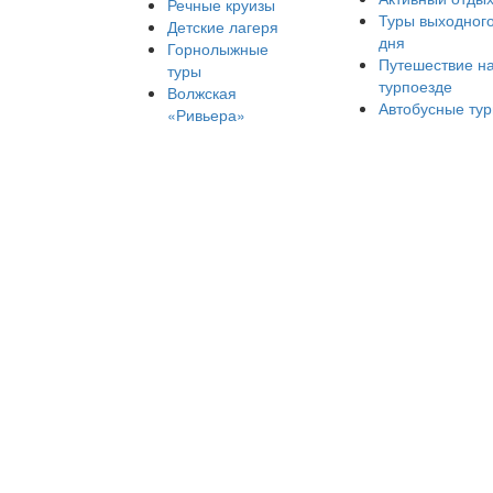
Речные круизы
Туры выходног
Детские лагеря
дня
Горнолыжные
Путешествие н
туры
турпоезде
Волжская
Автобусные ту
«Ривьера»