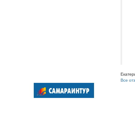
РА
ог
во
хо
ле
??
от
ва
Екатер
Все от