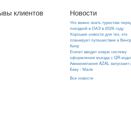
ывы клиентов
Новости
Что важно знать туристам пере
ражаем огромную
поездкой в ОАЭ в 2026 году
агодарность
Хорошие новости для тех, кто
МАРАИНТУР , в
планирует путешествие в Венг
Кипр
стности туроператору
Египет вводит новую систему
талье ?? Она нам
оформления въезда с QR-код
ень помогла с
Авиакомпания AZAL запускает
бором отеля и в
Баку - Мале
инципе со всеми
Все новости
ормлениями,
летами, страховками и
очее ??с 27 октября
 2 ноября наш отдых в
рции прошёл просто
схитительно ??????
оконсультировала по