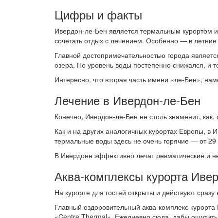
Цифры и факты
Ивердон-ле-Бен является термальным курортом и 
сочетать отдых с лечением. Особенно — в летние
Главной достопримечательностью города является
озера. Но уровень воды постепенно снижался, и т
Интересно, что вторая часть имени «ле-Бен», на
Лечение в Ивердон-ле-Бен
Конечно, Ивердон-ле-Бен не столь знаменит, как,
Как и на других аналогичных курортах Европы, в
термальные воды здесь не очень горячие — от 29 
В Ивердоне эффективно лечат ревматические и не
Аква-комплексы курорта Иве
На курорте для гостей открыты и действуют сразу
Главный оздоровительный аква-комплекс курорта 
«Centre Thermal». Ежедневно сюда, дабы ощутить