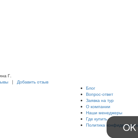
Й?? Спасибо
ромное, за такую
зможность из нашего
лода вырваться в
то?????? Вы лучшие
????теперь весь
дых доверяем только
м! ??????
ина Г.
зывы
|
Добавить отзыв
Блог
Вопрос-ответ
Заявка на тур
О компании
Наши менеджеры
Где купить
OK
Политика конфиденциал