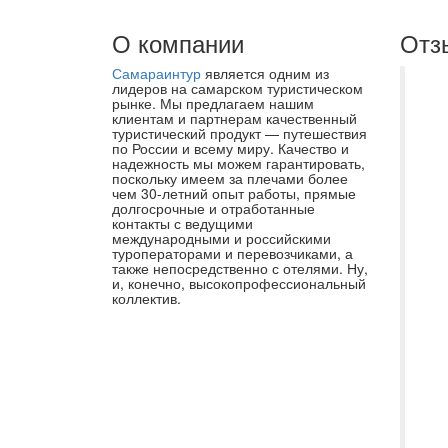
О компании
Отз
Самараинтур
является одним из
Вы
лидеров на самарском туристическом
рынке. Мы предлагаем нашим
бл
клиентам и партнерам качественный
туристический продукт — путешествия
СА
по России и всему миру. Качество и
ча
надежность мы можем гарантировать,
поскольку имеем за плечами более
На
чем 30-летний опыт работы, прямые
долгосрочные и отработанные
оч
контакты с ведущими
вы
международными и российскими
туроператорами и перевозчиками, а
пр
также непосредственно с отелями. Ну,
и, конечно, высокопрофессиональный
оф
коллектив.
би
пр
по
Ту
во
Пр