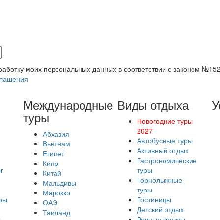
бработку моих персональных данных в соответствии с законом №15
глашения
Международные
Виды отдыха
У
туры
Новогодние туры
2027
Абхазия
Автобусные туры
Вьетнам
Активный отдых
Египет
Гастрономические
Кипр
г
туры
Китай
Горнолыжные
Мальдивы
туры
Марокко
ры
Гостиницы
ОАЭ
Детский отдых
Таиланд
х
Речные круизы