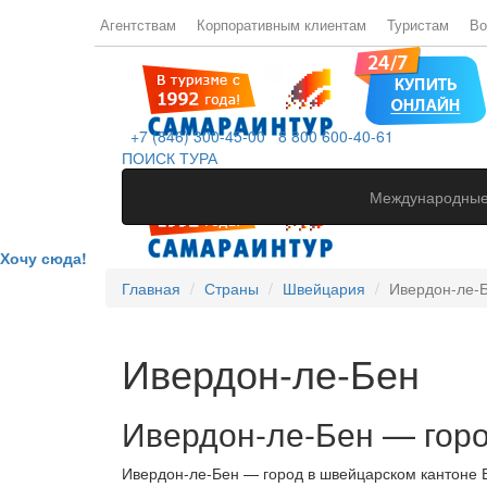
Агентствам
Корпоративным клиентам
Туристам
Во
+7 (846) 300-45-00
8 800 600-40-61
ПОИСК ТУРА
Международные
Хочу сюда!
Главная
Страны
Швейцария
Ивердон-ле-
Ивердон-ле-Бен
Ивердон-ле-Бен — горо
Ивердон-ле-Бен — город в швейцарском кантоне В