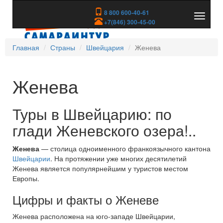
8 800 600-40-61
Показа
+7(846) 300-45-00
скрыть
меню
Главная
Страны
Швейцария
Женева
Женева
Туры в Швейцарию: по
глади Женевского озера!..
Женева
— столица одноименного франкоязычного кантона
Швейцарии
. На протяжении уже многих десятилетий
Женева является популярнейшим у туристов местом
Европы.
Цифры и факты о Женеве
Женева расположена на юго-западе Швейцарии,