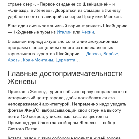
стране озер», «Первое свидание со Швейцарией» и
«Однажды в Женеве». Добраться из Самары в Женеву
удобнее всего на авиарейсах через Прагу или Мюнхен.
Еще один очень заманчивый вариант увидеть Швейцарию
— 1-2-дневные туры из
Италии
или
Чехии
.
В зимний период актуально сочетание экскурсионных
программ с посещением одного из прославленных
горнолыжных курортов Швейцарии —
Давоса
,
Вербье
,
Арозы
,
Кран-Монтаны
,
Церматта
…
Главные достопримечательности
Женевы
Приехав в Женеву, туристы обычно сразу направляются в
исторический центр города, дабы полюбоваться его
неподражаемой архитектурой. Непременно надо увидеть
фонтан Же-д’О, выбрасывающий свои струи на высоту
почти 150 метров, уникальные часы из цветов на
Променад-дю-Лак и главный храм Женевы — собор
Святого Петра.
Кстати, рядом с этим собором находится музей города,