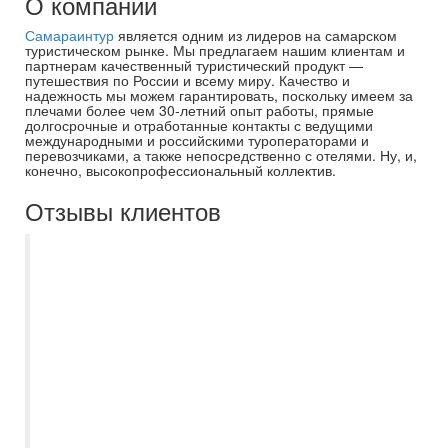
О компании
Самараинтур
является одним из лидеров на самарском
туристическом рынке. Мы предлагаем нашим клиентам и
партнерам качественный туристический продукт —
путешествия по России и всему миру. Качество и
надежность мы можем гарантировать, поскольку имеем за
плечами более чем 30-летний опыт работы, прямые
долгосрочные и отработанные контакты с ведущими
международными и российскими туроператорами и
перевозчиками, а также непосредственно с отелями. Ну, и,
конечно, высокопрофессиональный коллектив.
Отзывы клиентов
Добрый день. Ездили в тур Северная
Венеция + Карелия через Самараинтур.
Менеджер Миронова Евгения. Все
документы оформлены мгновенно. Все
четко, быстро, на все наши вопросы
получили консультацию и помощь.
Большое спасибо за четкую организацию.
Надеемся на скорую встречу.