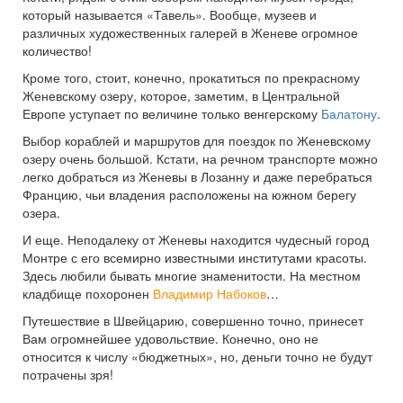
который называется «Тавель». Вообще, музеев и
различных художественных галерей в Женеве огромное
количество!
Кроме того, стоит, конечно, прокатиться по прекрасному
Женевскому озеру, которое, заметим, в Центральной
Европе уступает по величине только венгерскому
Балатону
.
Выбор кораблей и маршрутов для поездок по Женевскому
озеру очень большой. Кстати, на речном транспорте можно
легко добраться из Женевы в Лозанну и даже перебраться
Францию, чьи владения расположены на южном берегу
озера.
И еще. Неподалеку от Женевы находится чудесный город
Монтре с его всемирно известными институтами красоты.
Здесь любили бывать многие знаменитости. На местном
кладбище похоронен
Владимир Набоков
…
Путешествие в Швейцарию, совершенно точно, принесет
Вам огромнейшее удовольствие. Конечно, оно не
относится к числу «бюджетных», но, деньги точно не будут
потрачены зря!