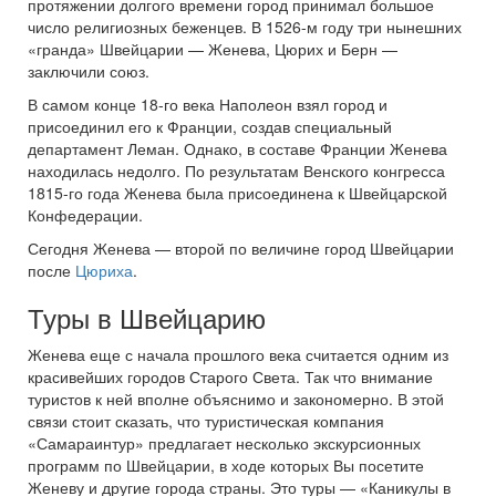
протяжении долгого времени город принимал большое
число религиозных беженцев. В 1526-м году три нынешних
«гранда» Швейцарии — Женева, Цюрих и Берн —
заключили союз.
В самом конце 18-го века Наполеон взял город и
присоединил его к Франции, создав специальный
департамент Леман. Однако, в составе Франции Женева
находилась недолго. По результатам Венского конгресса
1815-го года Женева была присоединена к Швейцарской
Конфедерации.
Сегодня Женева — второй по величине город Швейцарии
после
Цюриха
.
Туры в Швейцарию
Женева еще с начала прошлого века считается одним из
красивейших городов Старого Света. Так что внимание
туристов к ней вполне объяснимо и закономерно. В этой
связи стоит сказать, что туристическая компания
«Самараинтур» предлагает несколько экскурсионных
программ по Швейцарии, в ходе которых Вы посетите
Женеву и другие города страны. Это туры — «Каникулы в