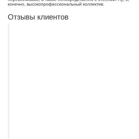
конечно, высокопрофессиональный коллектив.
Отзывы клиентов
Хочу выразить благодарность компании
Самараинтур, а именно менеджеру
Есении, за помощь в организации нашего
отдыха в Турцию. Есения помогла с
выбором удобного для нас вылета,
порекомендовала инд.трансфер,
подробно рассказала всю необходимую
для поездки информацию. Была на связи
до вылета, поинтересовалась, как мы
долетели, все ли в порядке с
трансфором и размещением. Нам все
очень понравилось, теперь будем
планировать и выбирать с ней
следующие поездки. Рекомендую.