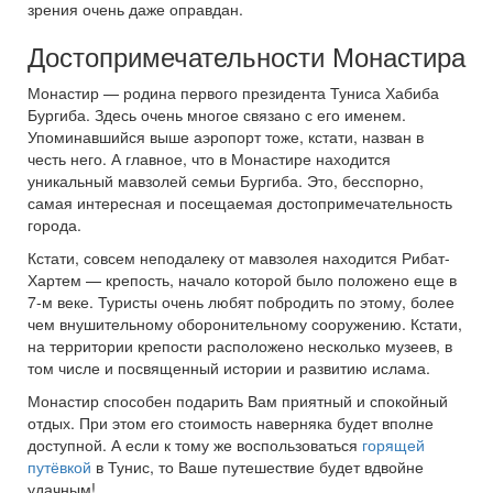
зрения очень даже оправдан.
Достопримечательности Монастира
Монастир — родина первого президента Туниса Хабиба
Бургиба. Здесь очень многое связано с его именем.
Упоминавшийся выше аэропорт тоже, кстати, назван в
честь него. А главное, что в Монастире находится
уникальный мавзолей семьи Бургиба. Это, бесспорно,
самая интересная и посещаемая достопримечательность
города.
Кстати, совсем неподалеку от мавзолея находится Рибат-
Хартем — крепость, начало которой было положено еще в
7-м веке. Туристы очень любят побродить по этому, более
чем внушительному оборонительному сооружению. Кстати,
на территории крепости расположено несколько музеев, в
том числе и посвященный истории и развитию ислама.
Монастир способен подарить Вам приятный и спокойный
отдых. При этом его стоимость наверняка будет вполне
доступной. А если к тому же воспользоваться
горящей
путёвкой
в Тунис, то Ваше путешествие будет вдвойне
удачным!..