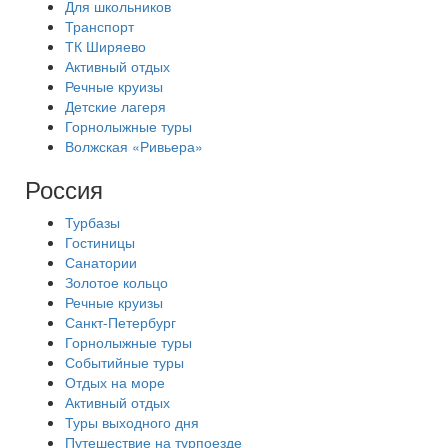
Для школьников
Транспорт
ТК Ширяево
Активный отдых
Речные круизы
Детские лагеря
Горнолыжные туры
Волжская «Ривьера»
Россия
Турбазы
Гостиницы
Санатории
Золотое кольцо
Речные круизы
Санкт-Петербург
Горнолыжные туры
Событийные туры
Отдых на море
Активный отдых
Туры выходного дня
Путешествие на турпоезде