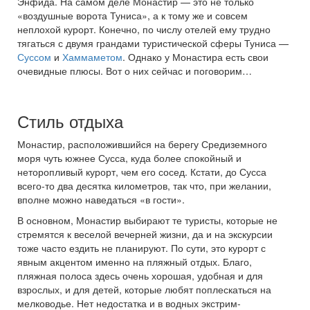
Энфида. На самом деле Монастир — это не только
«воздушные ворота Туниса», а к тому же и совсем
неплохой курорт. Конечно, по числу отелей ему трудно
тягаться с двумя грандами туристической сферы Туниса —
Суссом
и
Хаммаметом
. Однако у Монастира есть свои
очевидные плюсы. Вот о них сейчас и поговорим…
Стиль отдыха
Монастир, расположившийся на берегу Средиземного
моря чуть южнее Сусса, куда более спокойный и
неторопливый курорт, чем его сосед. Кстати, до Сусса
всего-то два десятка километров, так что, при желании,
вполне можно наведаться «в гости».
В основном, Монастир выбирают те туристы, которые не
стремятся к веселой вечерней жизни, да и на экскурсии
тоже часто ездить не планируют. По сути, это курорт с
явным акцентом именно на пляжный отдых. Благо,
пляжная полоса здесь очень хорошая, удобная и для
взрослых, и для детей, которые любят поплескаться на
мелководье. Нет недостатка и в водных экстрим-