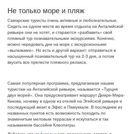
Не только море и пляж
Самарские туристы очень активные и любознательные.
Сидеть на одном месте во время отдыхпа на Анталийской
ривьере они не хотят, и стараются «разбавить» свой
пляжный тур познавательными экскурсиями. Конечно,
можно чередовать дни на море с экскурсионными
«вылазками». Но есть и другой вариант: отправиться в
насыщенный познавательный тур на 2-3 дня, а потом
вкусить все прелести пляжного релакса.
Самая популярная программа, предлагаемая нашим
туристам на Анталийской ривьере, называется «Турция
двух морей». Она предусматривает маршрут Демре-Мира-
Кекова, ночевку в одном из отелей на Эгейской ривьере и
последующий визит в Эфес и Памуккале. В последнем из
названных пунктов есть возможность походить по
знаменитым меловым террасам и искупаться в так
называемом бассейне Клеопатры.
Добавим, что из
Антальи
есть возможность слетать в