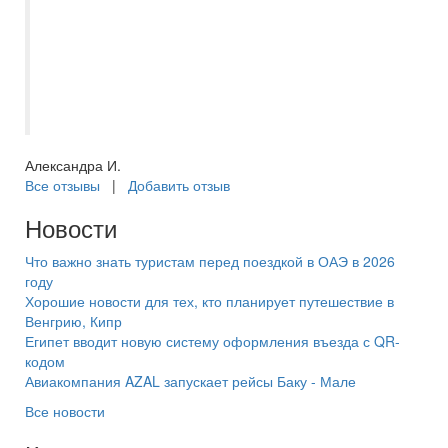
профессиональную работу.Всегда на
связи,ответ на любой вопрос.Особое
спасибо за переживания за наш
отъезд.Большое спасибо за работу
вашей компании.!!!!!
Александра И.
Все отзывы
|
Добавить отзыв
Новости
Что важно знать туристам перед поездкой в ОАЭ в 2026
году
Хорошие новости для тех, кто планирует путешествие в
Венгрию, Кипр
Египет вводит новую систему оформления въезда с QR-
кодом
Авиакомпания AZAL запускает рейсы Баку - Мале
Все новости