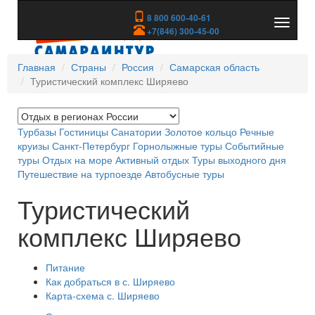
8 800 600-40-61
Показа
+7(846) 300-45-00
скрыть
меню
Главная
Страны
Россия
Самарская область
Туристический комплекс Ширяево
Турбазы
Гостиницы
Санатории
Золотое кольцо
Речные
круизы
Санкт-Петербург
Горнолыжные туры
Событийные
туры
Отдых на море
Активный отдых
Туры выходного дня
Путешествие на турпоезде
Автобусные туры
Туристический
комплекс Ширяево
Питание
Как добраться в с. Ширяево
Карта-схема с. Ширяево