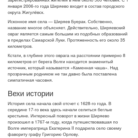
января 2006-го года Ширяево входит в состав городского
округа Жигулёвск.
Исконное имя села — Ширяев Буерак. Собственно,
название многое объясняет. Действительно, Ширяевский
овраг является самым большим из подобных образований
в пределах Самарской Луки. Протяженность его около 35
километров.
Кстати, в глубине этого оврага на расстоянии примерно 8
километров от берега Волги находится знаменитый
источник, который называется «Каменная чаша». Над
прозрачным родником не так давно была поставлена
симпатичная часовня.
Вехи истории
История села начала свой отсчет с 1628-го года. В
середине 17-го века здесь начали селиться беглые
крестьяне. Интересный поворот в жизни Ширяево
произошел в 1767-м году, когда путешествовавшая по
Волге императрица Екатерина II подарила село своему
фавориту графу Григорию Орлову.