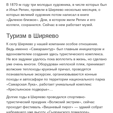
В 1870-м году три молодых художника, в числе которых был
и Илья Репин, провели в Ширяево несколько месяцев, о
которых великий художник потом написал в книге
«Далекое-близкое». Дом, в котором жили Репин и его
коллеги, сохранился. Сейчас в нем работает музей.
Туризм в Ширяево
К селу Ширяево у нашей компании особое отношение.
Ведь именно «Самараинтур» был главным инициатором и
вдохновителем создания здесь туристического комплекса.
Не все задумки удалось пока воплотить в жизнь, но сделано
уже очень многое. Оборудован неплохой пляж, принимает
волжские теплоходы круизный причал, проводятся
познавательные экскурсии, организовываются конные
походы и автосафари по территории национального парка
«Самарская Лука», работает уникальный комплекс
«Крестьянское подворье»…
Долгие годы в Ширяево проводился спортивно-
туристический праздник «Волжский экстрим», сейчас
проходит фестиваль «Вишневый пирог» — эдакий собрат
набравшего уже высоту «Сызранского помидора».