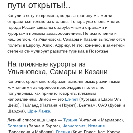
пути открыты!..
Канули в лету те времена, когда за границу мы могли
отправиться только из столицы. Теперь уже очень многие
города России связаны с зарубежными странами и
курортами прямым авиасообщением. Не исключение и
наш регион. Из Ульяновска, Самары и Казани выполняются
полеты в Европу, Азию, Африку. И это, конечно, в заметной
степени стимулирует развитие туризма в Поволжье.
На пляжные курорты из
Ульяновска, Самары и Казани
Конечно, среди многообразия выполняемых различными
компаниями авиарейсов преобладают полеты по
популярным, как принято говорить, пляжным
направлениям. Зимой — это
Египет
(Хургада и Шарм Эль
Шейх), Тайланд (Паттайя и Пхукет), Вьетнам, ОАЭ (Дубай и
Шарджа),
Шри- Ланка
.
Летний список еще шире —
Турция
(Анталия и Мармарис),
Болгария
(Варна и Бургас),
Черногория
,
Испания
(Барселона и Майорка),
Греция
(Крит, Родос, Кос, Корфу,