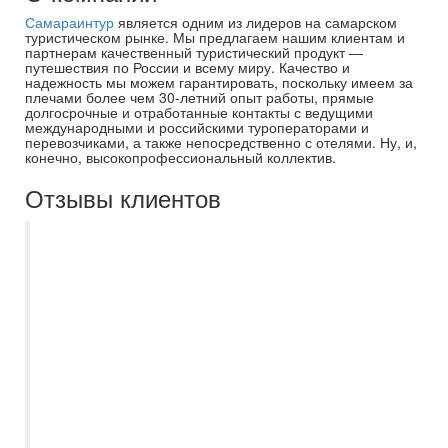
Самараинтур
является одним из лидеров на самарском
туристическом рынке. Мы предлагаем нашим клиентам и
партнерам качественный туристический продукт —
путешествия по России и всему миру. Качество и
надежность мы можем гарантировать, поскольку имеем за
плечами более чем 30-летний опыт работы, прямые
долгосрочные и отработанные контакты с ведущими
международными и российскими туроператорами и
перевозчиками, а также непосредственно с отелями. Ну, и,
конечно, высокопрофессиональный коллектив.
Отзывы клиентов
Отличные специалисты, подобрали
разные варианты в наш бюджет.
Поддерживали, советовали, отвечали на
все вопросы и очень помогли. Наталье
отдельное спасибо) рекомендую
однозначно, отдых прошел на ура и все в
восторге. Проблемы с перелетами
существуют, но нам можно сказать
повезло, да и к тур оператору это н как