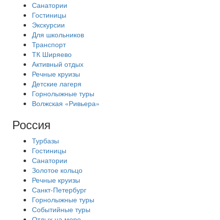
Санатории
Гостиницы
Экскурсии
Для школьников
Транспорт
ТК Ширяево
Активный отдых
Речные круизы
Детские лагеря
Горнолыжные туры
Волжская «Ривьера»
Россия
Турбазы
Гостиницы
Санатории
Золотое кольцо
Речные круизы
Санкт-Петербург
Горнолыжные туры
Событийные туры
Отдых на море