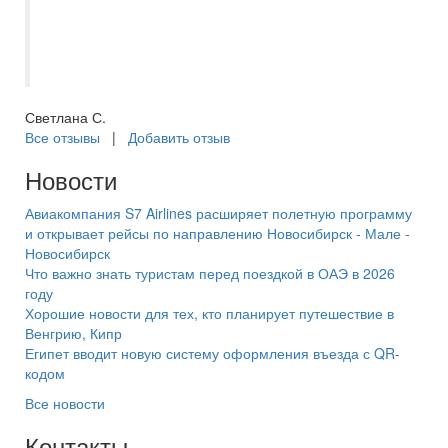
вопросы. Оформляли поездку и оплату
онлайн, не пришлось тратить время на
визит в офис, что также очень удобно.
Светлана С.
Все отзывы
|
Добавить отзыв
Новости
Авиакомпания S7 Airlines расширяет полетную программу
и открывает рейсы по направлению Новосибирск - Мале -
Новосибирск
Что важно знать туристам перед поездкой в ОАЭ в 2026
году
Хорошие новости для тех, кто планирует путешествие в
Венгрию, Кипр
Египет вводит новую систему оформления въезда с QR-
кодом
Все новости
Контакты