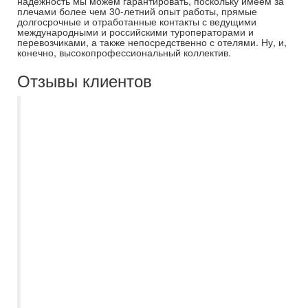
надежность мы можем гарантировать, поскольку имеем за
плечами более чем 30-летний опыт работы, прямые
долгосрочные и отработанные контакты с ведущими
международными и российскими туроператорами и
перевозчиками, а также непосредственно с отелями. Ну, и,
конечно, высокопрофессиональный коллектив.
Отзывы клиентов
Всей семьей приобретаем туры в
Самараинтур уже более 15 лет, никогда
не обращались в другие агентства.
Неизменно качественный сервис,
профессиональный подход к
организации поездки, всегда уверены,
что наш отдых пройдет качественно и без
организационных накладок. Вернулись из
поездки на майские праздники из Турции,
оформлением нашего тура занималась
Кристина Горбань. Кристина всегда была
на связи и оперативно отвечала на наши