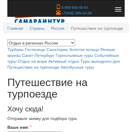
8 800 600-40-61
Показа
+7(846) 300-45-00
скрыть
меню
Главная
Страны
Россия
Путешествие на турпоезде
Турбазы
Гостиницы
Санатории
Золотое кольцо
Речные
круизы
Санкт-Петербург
Горнолыжные туры
Событийные
туры
Отдых на море
Активный отдых
Туры выходного дня
Путешествие на турпоезде
Автобусные туры
Путешествие на
турпоезде
Хочу сюда!
Отправьте заявку для подбора тура
Ваше имя
:
*