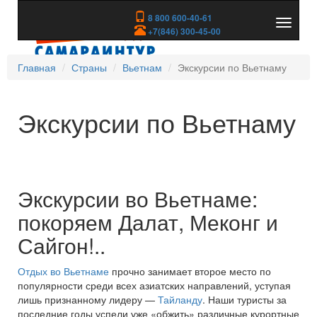
8 800 600-40-61
Показа
+7(846) 300-45-00
скрыть
меню
Главная
Страны
Вьетнам
Экскурсии по Вьетнаму
Экскурсии по Вьетнаму
Экскурсии во Вьетнаме:
покоряем Далат, Меконг и
Сайгон!..
Отдых во Вьетнаме
прочно занимает второе место по
популярности среди всех азиатских направлений, уступая
лишь признанному лидеру —
Тайланду
. Наши туристы за
последние годы успели уже «обжить» различные курортные