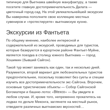
типичную для Вьетнама швейную мануфактуру, а также
посетите главную достопримечательность Далата —
цветочный город-сад. На этой увлекательнейшей экскурсии
Вы наверняка пополните свою коллекцию местных
сувениров и «протестируете» вьетнамскую кухню.
Экскурсии из Фантьета
По общему мнению, наиболее интересной и
содержательной из экскурсий, проводимых для туристов,
которые базируются в курортном районе Фантьет-Муйне,
является поездка в столицу южного Вьетнама — город
Хошимин (бывший Сайгон).
Такой тур может занимать как один, так и несколько дней.
Разумеется, второй вариант для любознательных туристов
предпочтительнее, поскольку позволяет без суеты и спешки
изучить все достопримечательности экс-Сайгона. Впрочем,
основные туристические объекты — Собор Сайгонской
Богоматери и башню-лотос «Bitexco» — Вы увидите в
любом случае. И, кроме того, непременно прокатитесь на
лодках по дельте Меконга, заглянете на местный рынок,
отведаете различных вьетнамских вкусностей…