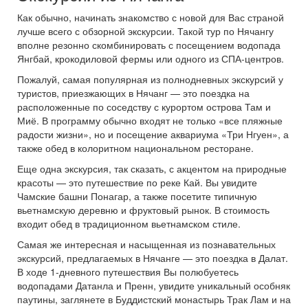
Как обычно, начинать знакомство с новой для Вас страной
лучше всего с обзорной экскурсии. Такой тур по Нячангу
вполне резонно скомбинировать с посещением водопада
Янгбай, крокодиловой фермы или одного из СПА-центров.
Пожалуй, самая популярная из полнодневных экскурсий у
туристов, приезжающих в Нячанг — это поездка на
расположенные по соседству с курортом острова Там и
Миё. В программу обычно входят не только «все пляжные
радости жизни», но и посещение аквариума «Три Нгуен», а
также обед в колоритном национальном ресторане.
Еще одна экскурсия, так сказать, с акцентом на природные
красоты — это путешествие по реке Кай. Вы увидите
Чамские башни Понагар, а также посетите типичную
вьетнамскую деревню и фруктовый рынок. В стоимость
входит обед в традиционном вьетнамском стиле.
Самая же интересная и насыщенная из познавательных
экскурсий, предлагаемых в Нячанге — это поездка в Далат.
В ходе 1-дневного путешествия Вы полюбуетесь
водопадами Датанла и Пренн, увидите уникальный особняк
паутины, заглянете в Буддистский монастырь Трак Лам и на