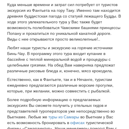
Куда меньше времени и затрат сил потребует от туристов
экскурсия из Фантьета на гору Таку. Именно там находится
древняя буддистская пагода со статуей лежащего Будды. В
ходе этого увлекательного тура у Вас также будет
возможность полюбоваться Чамскими башнями принцессы
Попану и прокатиться по уникальной канатной дороге.
Виды с нее открываются просто великолепные!..
Любят наши туристы и экскурсию на горячие источники
Бинь-Чау. В программу этого тура входит купание в
бассейне с теплой минеральной водой и процедуры с
целебными грязями. На обед Вам наверняка предложат
различные рисовые блюда и, конечно, мясо крокодила.
Естественно, как в Фантьете, так и в Нячанге, туристам
ежедневно предлагаются различные морские прогулки,
которые, при желании, можно совместить с рыбалкой.
Более подробную информацию о предлагаемых
экскурсиях Вы сможете получить у отельных гидов и
представителей туроператоров уже непосредственно во
Вьетнаме. Любые же
туры из Самары
во Вьетнам у Вас
есть возможность бронировать в
офисах
туристической
фирмы «Самараинтур». Наши менеджеры помогут Вам с