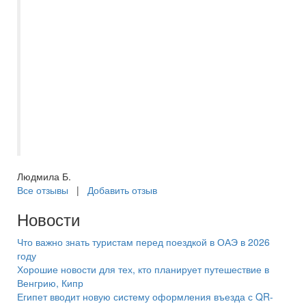
выбрали отель по отзывам - они были
правдивые?? Sea Beach Aqua Park
(Rotana) - приветливый персонал, без
наглости и хамства, чисто, опрятно, еда
свежая, но мы ели только понятную нам
еду, ее было предостаточно ?? Всей
команде спасибо - и кто отправил и кто
встретил и кто проводил нас?? До новых
встреч!
Людмила Б.
Все отзывы
|
Добавить отзыв
Новости
Что важно знать туристам перед поездкой в ОАЭ в 2026
году
Хорошие новости для тех, кто планирует путешествие в
Венгрию, Кипр
Египет вводит новую систему оформления въезда с QR-