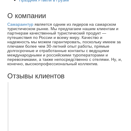
О компании
Самараинтур
является одним из лидеров на самарском
туристическом рынке. Мы предлагаем нашим клиентам и
партнерам качественный туристический продукт —
путешествия по России и всему миру. Качество и
надежность мы можем гарантировать, поскольку имеем за
плечами более чем 30-летний опыт работы, прямые
долгосрочные и отработанные контакты с ведущими
международными и российскими туроператорами и
перевозчиками, а также непосредственно с отелями. Ну, и,
конечно, высокопрофессиональный коллектив.
Отзывы клиентов
С нами работала Евгения - супер
вовлеченный специалист, все пояснила
многократно, бывало и повторяла, т к я с
дочкой летела впервые и много задавала
глупых вопросов) Сам тур нам
понравился, мы замечательно отдохнули,