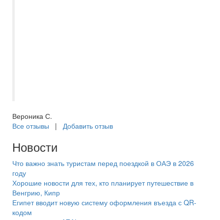
всем пожеланиям. Это создаёт
ощущение заботы и комфорта, делая
отдых незабываемым. Безусловно, буду
рекомендовать ваше агентство подругам
и знакомым, планирующим путешествие!
Спасибо вам большое за прекрасно
проведенное время и высокое качество
услуг!
Вероника С.
Все отзывы
|
Добавить отзыв
Новости
Что важно знать туристам перед поездкой в ОАЭ в 2026
году
Хорошие новости для тех, кто планирует путешествие в
Венгрию, Кипр
Египет вводит новую систему оформления въезда с QR-
кодом