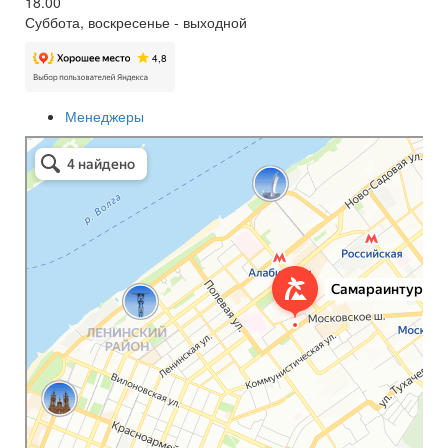
18.00
Суббота, воскресенье - выходной
Менеджеры
Самараинтур
Турагентство в Самаре
Авиабилеты в Самаре