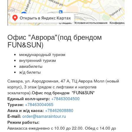
Офис "Аврора"(под брендом
FUN&SUN)
международный туризм
внутренний туризм
авиабилеты
ж/д билеты
Самара, ул. Аэродромная, 47 А, ТЦ Аврора Молл (новый
корпус), 3 этаж (рядом с лифтами и напротив
эскалатора).
Офис под брендом "FUN&SUN"
Единый колл-центр:
+78463004500
Туризм:
+78463004065
Авиа и ж/д касса:
+78462608880
E-mail:
order@samaraintour.ru
Режим работы:
Авиакасса ежедневно с 10.00 до 22.00. Обед с 14.00 до