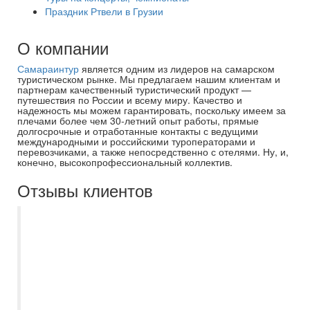
Праздник Ртвели в Грузии
О компании
Самараинтур
является одним из лидеров на самарском
туристическом рынке. Мы предлагаем нашим клиентам и
партнерам качественный туристический продукт —
путешествия по России и всему миру. Качество и
надежность мы можем гарантировать, поскольку имеем за
плечами более чем 30-летний опыт работы, прямые
долгосрочные и отработанные контакты с ведущими
международными и российскими туроператорами и
перевозчиками, а также непосредственно с отелями. Ну, и,
конечно, высокопрофессиональный коллектив.
Отзывы клиентов
Несколько раз покупали туры в Турцию и
Египет через турфирму Самараинтур. В
этом году нам помогала выбрать тур
менеджер Асмик. Предложила нам
выгодные варианты и удобные вылеты.
Документы пришли вовремя на почту,как