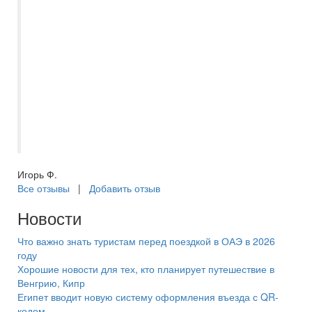
мы и просили. В этот раз мы выбрали
отель MC Machbery 4*. Но по прилету нам
заменили наш отель на отель из той же
сети MC Park Beach Resort 5* с системой
питания ультра всё включено без
доплат,чему мы были приятно удивлены.
Отдых прошел замечательно! Спасибо
менеджеру Асмик за удавшийся отдых!
Игорь Ф.
Все отзывы
|
Добавить отзыв
Новости
Что важно знать туристам перед поездкой в ОАЭ в 2026
году
Хорошие новости для тех, кто планирует путешествие в
Венгрию, Кипр
Египет вводит новую систему оформления въезда с QR-
кодом