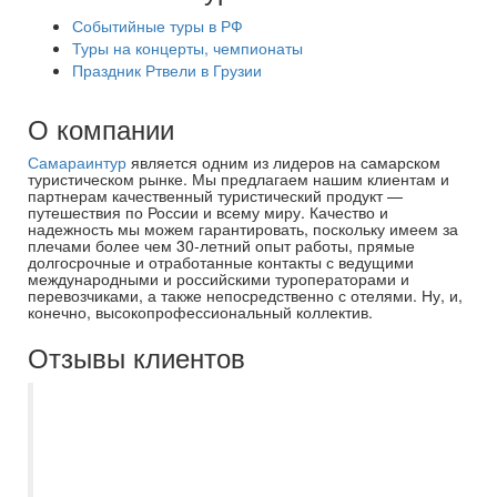
Событийные туры в РФ
Туры на концерты, чемпионаты
Праздник Ртвели в Грузии
О компании
Самараинтур
является одним из лидеров на самарском
туристическом рынке. Мы предлагаем нашим клиентам и
партнерам качественный туристический продукт —
путешествия по России и всему миру. Качество и
надежность мы можем гарантировать, поскольку имеем за
плечами более чем 30-летний опыт работы, прямые
долгосрочные и отработанные контакты с ведущими
международными и российскими туроператорами и
перевозчиками, а также непосредственно с отелями. Ну, и,
конечно, высокопрофессиональный коллектив.
Отзывы клиентов
Хотим выразить Вам, вашей компании и
аэрофлоту благодарность за заботу и
организацию нашего отдыха. Большое
спасибо! Всё очень хорошо, отель вполне