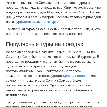
Уже в новом веке из Самары несколько раз подряд в
новогодние каникулы отправлялись «Зимние экспрессы» на
родину российского Деда Мороза, в Великий Устюг. Причем
инициатором и организатором нескольких таких турпоездов
была
турфирма «Самараинтур»
.
Так что у жд-туров в России есть и богатые традиции, и, что
очень важно, огромное количество поклонников!
Популярные туры на поездах
Во время проведения зимних Олимпийских Игр-2014 из
Самары в
Сочи
был организован специальный турпоезд. В
новогодние праздники этот опыт был повторен: волжане
сумели весело встретить Новый год, увидеть
постолимпийский Сочи и покататься на трассах
знаменитого горнолыжного курорта
Красная поляна
. Нет
сомнений, что жд-туры в Сочи из Самары будут
организовываться и далее. Сразу несколько составов
планируется отправить на Черноморское побережье в
летний сезон.
Традиционными для нашего города на протяжении многих
лет являются также туристические поездки по железной