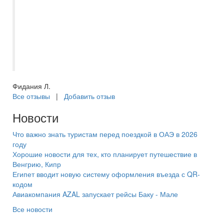
оправдал свой рейтинг, всё
понравилось. Будем рады сотрудничать с
вами и впредь. Ваши контакты сохраню.
Будем что-то планировать на следующей
год, обязательно обращусь к вам!
Фидания Л.
Все отзывы
|
Добавить отзыв
Новости
Что важно знать туристам перед поездкой в ОАЭ в 2026
году
Хорошие новости для тех, кто планирует путешествие в
Венгрию, Кипр
Египет вводит новую систему оформления въезда с QR-
кодом
Авиакомпания AZAL запускает рейсы Баку - Мале
Все новости