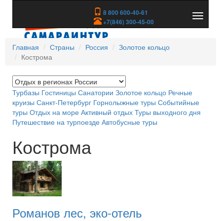
8 800 600-40-61
Показа
+7(846) 300-45-00
скрыть
меню
Главная
Страны
Россия
Золотое кольцо
Кострома
Турбазы
Гостиницы
Санатории
Золотое кольцо
Речные
круизы
Санкт-Петербург
Горнолыжные туры
Событийные
туры
Отдых на море
Активный отдых
Туры выходного дня
Путешествие на турпоезде
Автобусные туры
Кострома
Романов лес, эко-отель