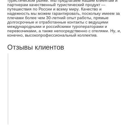
туристическом рынке. Мы предлагаем нашим клиентам и
партнерам качественный туристический продукт —
путешествия по России и всему миру. Качество и
надежность мы можем гарантировать, поскольку имеем за
плечами более чем 30-летний опыт работы, прямые
долгосрочные и отработанные контакты с ведущими
международными и российскими туроператорами и
перевозчиками, а также непосредственно с отелями. Ну, и,
конечно, высокопрофессиональный коллектив.
Отзывы клиентов
Хотим выразить Вам, вашей компании и
аэрофлоту благодарность за заботу и
организацию нашего отдыха. Большое
спасибо! Всё очень хорошо, отель вполне
оправдал свой рейтинг, всё
понравилось. Будем рады сотрудничать с
вами и впредь. Ваши контакты сохраню.
Будем что-то планировать на следующей
год, обязательно обращусь к вам!