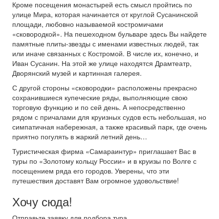
Кроме посещения монастырей есть смысл пройтись по
улице Мира, которая начинается от круглой Сусанинской
площади, любовно называемой костромичами
«сковородкой». На пешеходном бульваре здесь Вы найдете
памятные плиты-звезды с именами известных людей, так
или иначе связанных с Костромой. В числе их, конечно, и
Иван Сусанин. На этой же улице находятся Драмтеатр,
Дворянский музей и картинная галерея.
С другой стороны «сковородки» расположены прекрасно
сохранившиеся купеческие ряды, выполняющие свою
торговую функцию и по сей день. А непосредственно
рядом с причалами для круизных судов есть небольшая, но
симпатичная набережная, а также красивый парк, где очень
приятно погулять в жаркий летний день…
Туристическая фирма «Самараинтур» приглашает Вас в
туры по «Золотому кольцу России» и в круизы по Волге с
посещением ряда его городов. Уверены, что эти
путешествия доставят Вам огромное удовольствие!
Хочу сюда!
Отправьте заявку для подбора тура