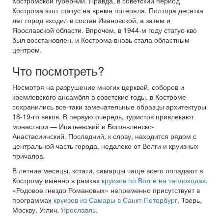
Костромской губернии. Правда, в советский период
Кострома этот статус на время потеряла. Полтора десятка
лет город входил в состав Ивановской, а затем и
Ярославской области. Впрочем, в 1944-м году статус-кво
был восстановлен, и Кострома вновь стала областным
центром.
Что посмотреть?
Несмотря на разрушение многих церквей, соборов и
кремлевского ансамбля в советские годы, в Костроме
сохранились все-таки замечательные образцы архитектуры
18-19-го веков. В первую очередь, туристов привлекают
монастыри — Ипатьевский и Богоявленско-
Анастасиинский. Последний, к слову, находится рядом с
центральной часть города, недалеко от Волги и круизных
причалов.
В летние месяцы, кстати, самарцы чаще всего попадают в
Кострому именно в рамках
круизов по Волге на теплоходах
.
«Родовое гнездо Романовых» непременно присутствует в
программах
круизов из Самары в Санкт-Петербург
, Тверь,
Москву, Углич,
Ярославль
.