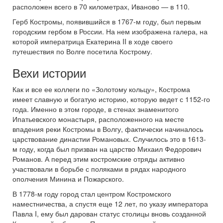
расположен всего в 70 километрах, Иваново — в 110.
Герб Костромы, появившийся в 1767-м году, был первым
городским гербом в России. На нем изображена галера, на
которой императрица Екатерина II в ходе своего
путешествия по Волге посетила Кострому.
Вехи истории
Как и все ее коллеги по «Золотому кольцу», Кострома
имеет славную и богатую историю, которую ведет с 1152-го
года. Именно в этом городе, в стенах знаменитого
Ипатьевского монастыря, расположенного на месте
впадения реки Костромы в Волгу, фактически начиналось
царствование династии Романовых. Случилось это в 1613-
м году, когда был призван на царство Михаил Федорович
Романов. А перед этим костромские отряды активно
участвовали в борьбе с поляками в рядах народного
ополчения Минина и Пожарского.
В 1778-м году город стал центром Костромского
наместничества, а спустя еще 12 лет, по указу императора
Павла I, ему был дарован статус столицы вновь созданной