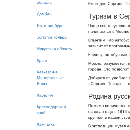
область
Ежегодно Сергиев По
Туризм в Се
Домбай
Екатеринбург
Чаще всего путешеств
начинаются в Москве
Золотое кольцо
Отметим, что автобус
зависит от программ
Иркутская область
К слову, автобусные
Крым
Можно, разумеется, п
городе. Это позволит
Кавказские
Минеральные
Добираться удобнее в
Воды
«Сергиев Посад» — о
Родина русс
Карелия
Помимо величественн
Краснодарский
основан еще в 1918-
край
крупная в нашей стра
Камчатка
В экспозиции музея е