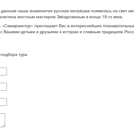
м данным наша знаменитая русская матрёшка появилась на свет и
алютина местным мастером Звёздочкиным в конце 19-го века.
а
«Самараинтур» приглашает Вас в интереснейшие познавательные 
с Вашими детьми и друзьями к истории и славным традициям Росси
 подбора тура