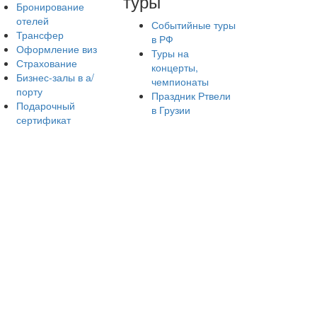
туры
Бронирование
отелей
Событийные туры
Трансфер
в РФ
Оформление виз
Туры на
Страхование
концерты,
Бизнес-залы в а/
чемпионаты
порту
Праздник Ртвели
Подарочный
в Грузии
сертификат