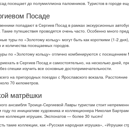
сад посещает до полумиллиона паломников. Туристов в городе ещ
ргиевом Посаде
енники попадают в Сергиев Посад в рамках экскурсионных автобус
. Такие путешествия проводятся очень часто. Особенно много пред
ные туры по «Золотому кольцу» могут быть как короткими (1-2 дня)
ы и количества посещаемых городов.
 туры по «Золотому кольцу» отлично комбинируются с посещением 
риехать в Сергиев Посад и самостоятельно, на несколько дней, пр
 без спешки изучить все основные достопримечательности.
сего на пригородных поездах с Ярославского вокзала. Расстояние 
коло 70 километров.
кой матрёшки
ого ансамбля Троице-Сергиевой Лавры туристам стоит непременно
м году по инициативе художника и коллекционера Николая Бартрам
не коллекция игрушек. Экспонатов — более 30 тысяч!
сть такие коллекции, как «Русская народная игрушка», «Игрушки с