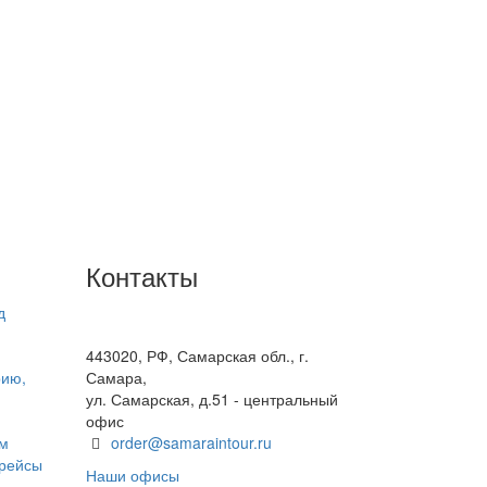
Контакты
д
+7(846) 300-45-00
8 800 600 40 61
443020, РФ, Самарская обл., г.
рию,
Самара,
ул. Самарская, д.51 - центральный
офис
ом
order@samaraintour.ru
 рейсы
Наши офисы