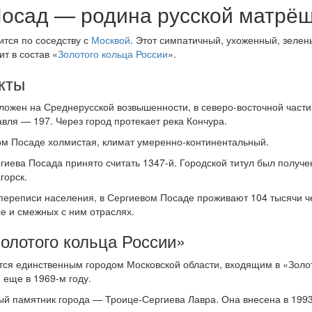
осад — родина русской матрёш
ится по соседству с
Москвой
. Этот симпатичный, ухоженный, зелен
ит в состав «
Золотого кольца России
».
кты
ложен на Среднерусской возвышенности, в северо-восточной части
вля — 197. Через город протекает река Кончура.
ом Посаде холмистая, климат умеренно-континентальный.
иева Посада принято считать 1347-й. Городской титул был получен 
горск.
переписи населения, в Сергиевом Посаде проживают 104 тысячи че
е и смежных с ним отраслях.
Золотого кольца России»
тся единственным городом Московской области, входящим в «Золот
 еще в 1969-м году.
ый памятник города — Троице-Сергиева Лавра. Она внесена в 199