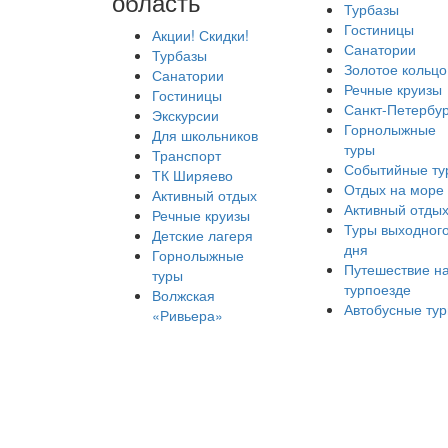
область
Турбазы
Гостиницы
Акции! Скидки!
Санатории
Турбазы
Золотое кольцо
Санатории
Речные круизы
Гостиницы
Санкт-Петербур
Экскурсии
Горнолыжные
Для школьников
туры
Транспорт
Событийные ту
ТК Ширяево
Отдых на море
Активный отдых
Активный отды
Речные круизы
Туры выходног
Детские лагеря
дня
Горнолыжные
Путешествие н
туры
турпоезде
Волжская
Автобусные ту
«Ривьера»