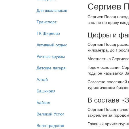
Сергиев П
Для школьников
Сергиев Посад наход
Транспорт
вполне по праву вход
Цифры и фа
ТК Ширяево
Сергиев Посад распо
Активный отдых
километра, до Яросла
Речные круизы
Местность в Сергиев
Годом основания Серг
Детские лагеря
годы он назывался За
Алтай
Согласно последней 
туристическом бизнес
Башкирия
В составе «
Байкал
Сергиев Посад являе
Великий Устюг
закреплен за городом
Главный архитектурн
Волгоградская