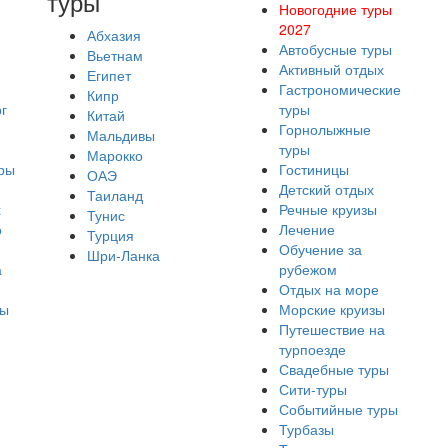
туры
Новогодние туры
2027
Абхазия
Автобусные туры
Вьетнам
Активный отдых
Египет
Гастрономические
Кипр
г
туры
Китай
Горнолыжные
Мальдивы
туры
Марокко
ры
Гостиницы
ОАЭ
Детский отдых
Таиланд
х
Речные круизы
Тунис
о
Лечение
Турция
Обучение за
Шри-Ланка
а
рубежом
Отдых на море
ры
Морские круизы
Путешествие на
турпоезде
Свадебные туры
Сити-туры
Событийные туры
Турбазы