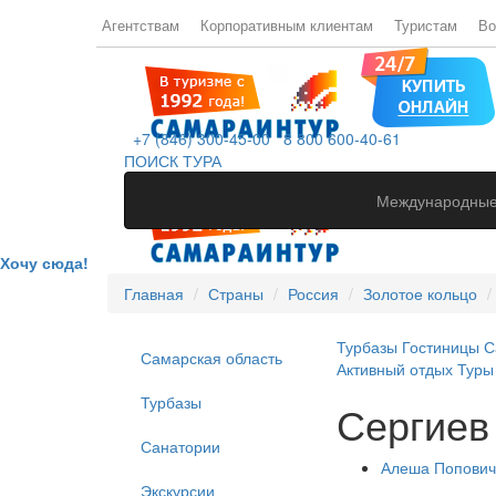
Агентствам
Корпоративным клиентам
Туристам
Во
+7 (846) 300-45-00
8 800 600-40-61
ПОИСК ТУРА
Международные
Хочу сюда!
Главная
Страны
Россия
Золотое кольцо
Турбазы
Гостиницы
С
Самарская область
Активный отдых
Туры
Турбазы
Сергиев
Санатории
Алеша Попович
Экскурсии