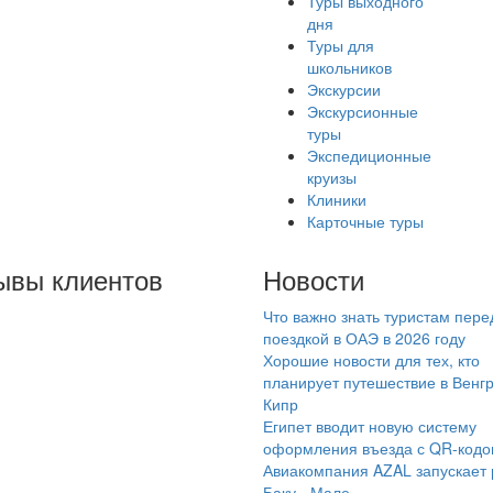
Туры выходного
дня
Туры для
школьников
Экскурсии
Экскурсионные
туры
Экспедиционные
круизы
Клиники
Карточные туры
ывы клиентов
Новости
Что важно знать туристам пере
чшее турагенство.
поездкой в ОАЭ в 2026 году
ращайтесь к
Хорошие новости для тех, кто
обовой Ирине- она
планирует путешествие в Венг
Кипр
офессионал в своем
Египет вводит новую систему
ле. Все подбирет
оформления въезда с QR-код
гласно вашим
Авиакомпания AZAL запускает
Баку - Мале