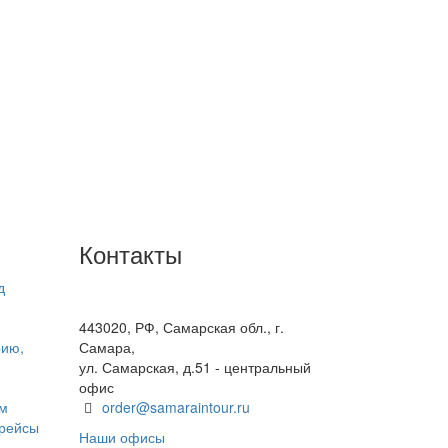
Контакты
д
+7(846) 300-45-00
8 800 600 40 61
443020, РФ, Самарская обл., г.
рию,
Самара,
ул. Самарская, д.51 - центральный
офис
ом
order@samaraintour.ru
 рейсы
Наши офисы