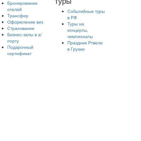
туры
Бронирование
отелей
Событийные туры
Трансфер
в РФ
Оформление виз
Туры на
Страхование
концерты,
Бизнес-залы в а/
чемпионаты
порту
Праздник Ртвели
Подарочный
в Грузии
сертификат