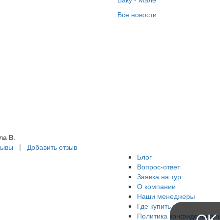
желаниям. Документы
ормляют быстро.
Все новости
егодно с этой
рфирмой провожу
забываемые
вогодние каникулы в
зных странах мира.
асибо Ирине и
оцветание
мараинтур!
а В.
зывы
|
Добавить отзыв
Блог
Вопрос-ответ
Заявка на тур
О компании
Наши менеджеры
Где купить
OK
Политика конфиденциал