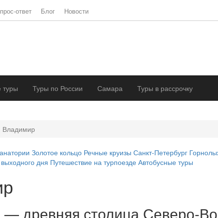
прос-ответ
Блог
Новости
 туры
Туры по России
Самара
Туры в рассрочку
Владимир
анатории
Золотое кольцо
Речные круизы
Санкт-Петербург
Горнолы
 выходного дня
Путешествие на турпоезде
Автобусные туры
ир
 — древняя столица Северо-Во