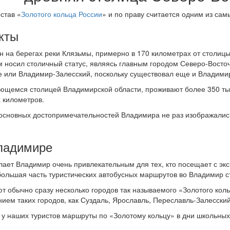
став «
Золотого кольца России
» и по праву считается одним из са
кты
 на берегах реки Клязьмы, примерно в 170 километрах от столи
м носил столичный статус, являясь главным городом Северо-Восточ
 или Владимир-Залесский, поскольку существовал еще и Владими
яющемся столицей Владимирской области, проживают более 350 ты
 километров.
 основных достопримечательностей Владимира не раз изображалис
ладимире
елает Владимир очень привлекательным для тех, кто посещает с э
большая часть туристических автобусных маршрутов во Владимир с
т обычно сразу несколько городов так называемого «Золотого коль
ем таких городов, как Суздаль, Ярославль, Переславль-Залесский
у наших туристов маршруты по «Золотому кольцу» в дни школьных 