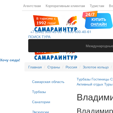
Агентствам
Корпоративным клиентам
Туристам
Во
+7 (846) 300-45-00
8 800 600-40-61
ПОИСК ТУРА
Международные
Хочу сюда!
Главная
Страны
Россия
Золотое кольцо
Турбазы
Гостиницы
С
Самарская область
Активный отдых
Туры
Турбазы
Владим
Санатории
Владимир
Экскурсии