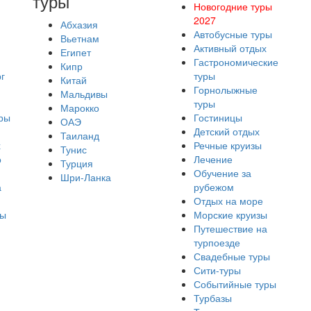
туры
Новогодние туры
2027
Абхазия
Автобусные туры
Вьетнам
Активный отдых
Египет
Гастрономические
Кипр
г
туры
Китай
Горнолыжные
Мальдивы
туры
Марокко
ры
Гостиницы
ОАЭ
Детский отдых
Таиланд
х
Речные круизы
Тунис
о
Лечение
Турция
Обучение за
Шри-Ланка
а
рубежом
Отдых на море
ры
Морские круизы
Путешествие на
турпоезде
Свадебные туры
Сити-туры
Событийные туры
Турбазы