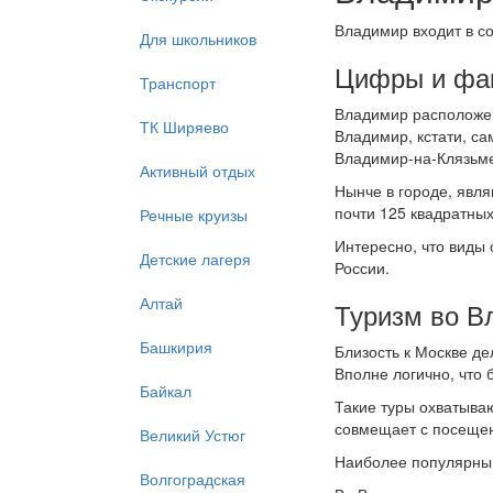
Владимир входит в со
Для школьников
Цифры и фа
Транспорт
Владимир расположен
ТК Ширяево
Владимир, кстати, са
Владимир-на-Клязьме
Активный отдых
Нынче в городе, явл
почти 125 квадратных
Речные круизы
Интересно, что виды
Детские лагеря
России.
Алтай
Туризм во В
Башкирия
Близость к Москве д
Вполне логично, что 
Байкал
Такие туры охватываю
совмещает с посещени
Великий Устюг
Наиболее популярны 
Волгоградская