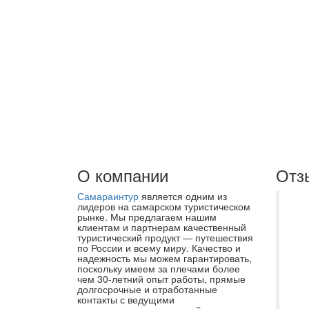
О компании
Отз
Самараинтур
является одним из
Лу
лидеров на самарском туристическом
рынке. Мы предлагаем нашим
Об
клиентам и партнерам качественный
туристический продукт — путешествия
Др
по России и всему миру. Качество и
пр
надежность мы можем гарантировать,
поскольку имеем за плечами более
де
чем 30-летний опыт работы, прямые
долгосрочные и отработанные
со
контакты с ведущими