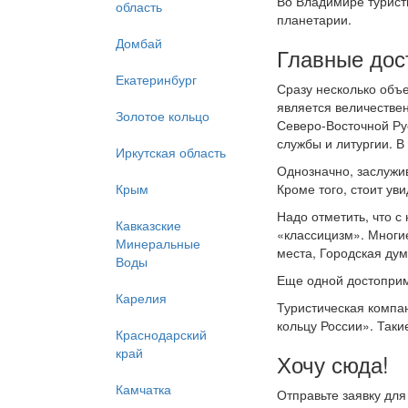
Во Владимире туристы
область
планетарии.
Домбай
Главные дос
Екатеринбург
Сразу несколько объ
является величестве
Золотое кольцо
Северо-Восточной Ру
службы и литургии. 
Иркутская область
Однозначно, заслужи
Крым
Кроме того, стоит ув
Надо отметить, что с
Кавказские
«классицизм». Многие
Минеральные
места, Городская дум
Воды
Еще одной достоприм
Карелия
Туристическая компа
кольцу России». Таки
Краснодарский
край
Хочу сюда!
Камчатка
Отправьте заявку для