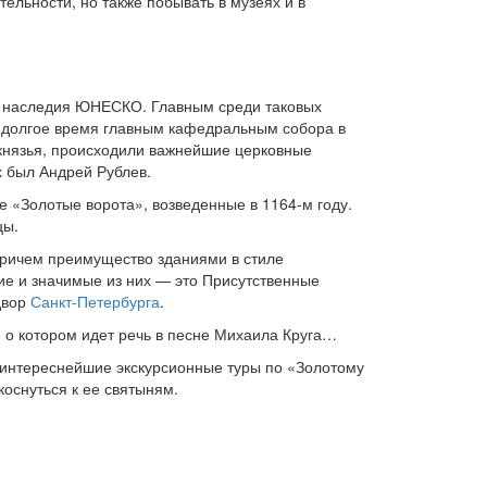
льности, но также побывать в музеях и в
о наследия ЮНЕСКО. Главным среди таковых
я долгое время главным кафедральным собора в
 князья, происходили важнейшие церковные
х был Андрей Рублев.
 «Золотые ворота», возведенные в 1164-м году.
цы.
 причем преимущество зданиями в стиле
ие и значимые из них — это Присутственные
двор
Санкт-Петербурга
.
 о котором идет речь в песне Михаила Круга…
в интереснейшие экскурсионные туры по «Золотому
оснуться к ее святыням.