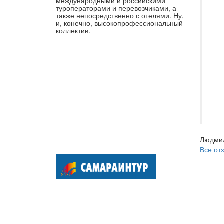
по
международными и российскими
туроператорами и перевозчиками, а
оф
также непосредственно с отелями. Ну,
и, конечно, высокопрофессиональный
Еж
коллектив.
ту
не
но
ра
Сп
пр
Са
Людмил
Все от