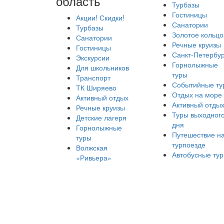
область
Турбазы
Гостиницы
Акции! Скидки!
Санатории
Турбазы
Золотое кольцо
Санатории
Речные круизы
Гостиницы
Санкт-Петербур
Экскурсии
Горнолыжные
Для школьников
туры
Транспорт
Событийные ту
ТК Ширяево
Отдых на море
Активный отдых
Активный отды
Речные круизы
Туры выходног
Детские лагеря
дня
Горнолыжные
Путешествие н
туры
турпоезде
Волжская
Автобусные ту
«Ривьера»