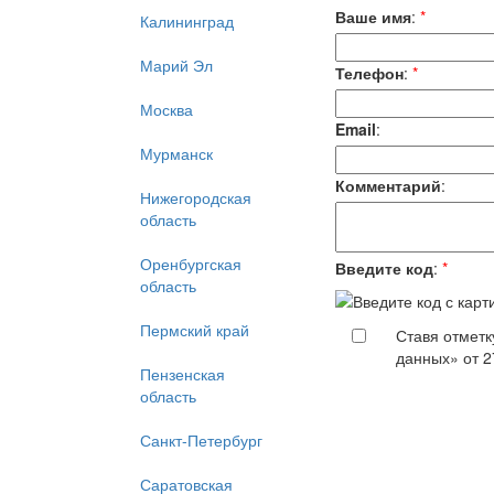
Ваше имя
:
*
Калининград
Марий Эл
Телефон
:
*
Москва
Email
:
Мурманск
Комментарий
:
Нижегородская
область
Оренбургская
Введите код
:
*
область
Пермский край
Ставя отметк
данных» от 2
Пензенская
область
Санкт-Петербург
Саратовская