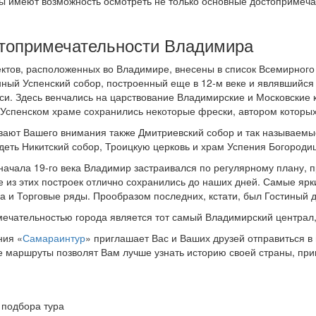
 имеют возможность осмотреть не только основные достопримечате
топримечательности Владимира
ектов, расположенных во Владимире, внесены в список Всемирног
нный Успенский собор, построенный еще в 12-м веке и являвшийс
си. Здесь венчались на царствование Владимирские и Московские
В Успенском храме сохранились некоторые фрески, автором которы
вают Вашего внимания также Дмитриевский собор и так называемые
идеть Никитский собор, Троицкую церковь и храм Успения Богороди
 начала 19-го века Владимир застраивался по регулярному плану,
 из этих построек отлично сохранились до наших дней. Самые ярк
а и Торговые ряды. Прообразом последних, кстати, был Гостиный 
ечательностью города является тот самый Владимирский централ,
ния «
Самараинтур
» приглашает Вас и Ваших друзей отправиться 
е маршруты позволят Вам лучше узнать историю своей страны, прик
 подбора тура