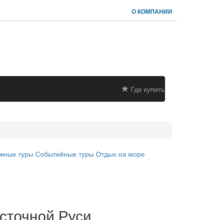
О КОМПАНИИ
Где купить
жные туры
Событийные туры
Отдых на море
сточной Руси