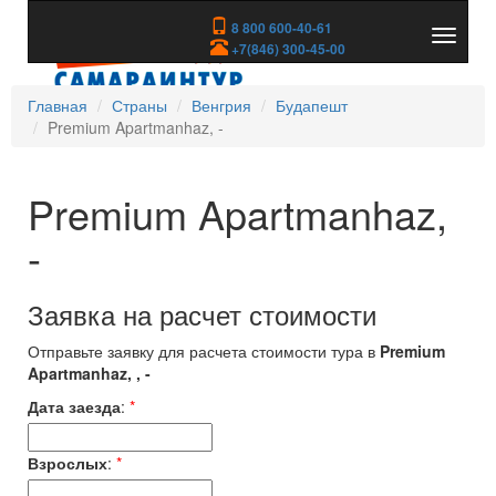
8 800 600-40-61
Показа
+7(846) 300-45-00
скрыть
меню
Главная
Страны
Венгрия
Будапешт
Premium Apartmanhaz, -
Premium Apartmanhaz,
-
Заявка на расчет стоимости
Отправьте заявку для расчета стоимости тура в
Premium
Apartmanhaz, , -
Дата заезда
:
*
Взрослых
:
*