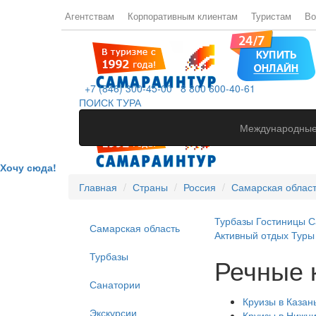
Агентствам
Корпоративным клиентам
Туристам
Во
+7 (846) 300-45-00
8 800 600-40-61
ПОИСК ТУРА
Международные
Хочу сюда!
Главная
Страны
Россия
Самарская облас
Турбазы
Гостиницы
С
Самарская область
Активный отдых
Туры
Турбазы
Речные 
Санатории
Круизы в Казан
Экскурсии
Круизы в Нижн