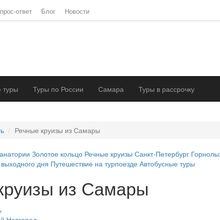
прос-ответ
Блог
Новости
 туры
Туры по России
Самара
Туры в рассрочку
ть
Речные круизы из Самары
анатории
Золотое кольцо
Речные круизы
Санкт-Петербург
Горнолы
 выходного дня
Путешествие на турпоезде
Автобусные туры
круизы из Самары
ь
ий Новгород