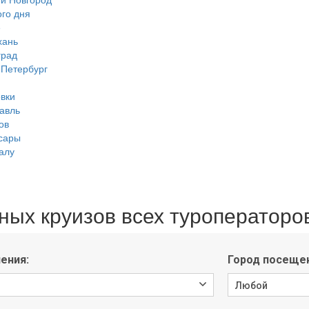
го дня
е
хань
град
-Петербург
вки
авль
ов
сары
алу
ных круизов всех туроператоров 