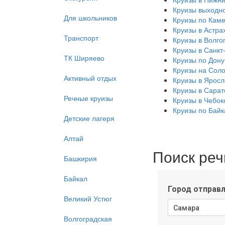
Круизы выходно
Для школьников
Круизы по Кам
Круизы в Астра
Транспорт
Круизы в Волго
Круизы в Санкт
ТК Ширяево
Круизы по Дону
Круизы на Соло
Активный отдых
Круизы в Яросл
Круизы в Сарат
Речные круизы
Круизы в Чебок
Круизы по Байк
Детские лагеря
Алтай
Поиск реч
Башкирия
Байкал
Великий Устюг
Волгоградская