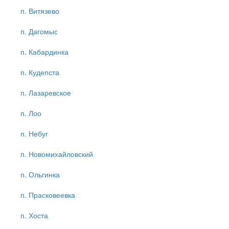
п. Витязево
п. Дагомыс
п. Кабардинка
п. Кудепста
п. Лазаревское
п. Лоо
п. Небуг
п. Новомихайловский
п. Ольгинка
п. Прасковеевка
п. Хоста