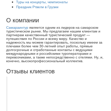
Туры на концерты, чемпионаты
Праздник Ртвели в Грузии
О компании
Самараинтур
является одним из лидеров на самарском
туристическом рынке. Мы предлагаем нашим клиентам и
партнерам качественный туристический продукт —
путешествия по России и всему миру. Качество и
надежность мы можем гарантировать, поскольку имеем за
плечами более чем 30-летний опыт работы, прямые
долгосрочные и отработанные контакты с ведущими
международными и российскими туроператорами и
перевозчиками, а также непосредственно с отелями. Ну, и,
конечно, высокопрофессиональный коллектив.
Отзывы клиентов
Спасибо большое менеджеру Евгении за
хорошо организованную групповую
поездку в Санкт-Петербург. Группа была
большая -48 человек, Евгения
посоветовала как и куда лучше