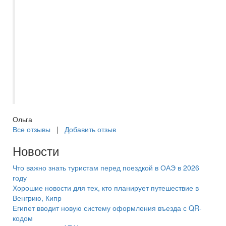
организовать посещения, чтобы не
пришлось ждать подгруппы. Вообще
график экскурсий был плотный и
насыщенный. Все довольны, получили
незабываемые впечатления. Евгения
чуткий и внимательный человек,
профессионал своего дела. Большое ей
спасибо.
Ольга
Все отзывы
|
Добавить отзыв
Новости
Что важно знать туристам перед поездкой в ОАЭ в 2026
году
Хорошие новости для тех, кто планирует путешествие в
Венгрию, Кипр
Египет вводит новую систему оформления въезда с QR-
кодом