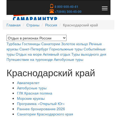
8 800 600-40-61
Показа
+7(846) 300-45-00
скрыть
меню
Главная
Страны
Россия
Краснодарский край
Турбазы
Гостиницы
Санатории
Золотое кольцо
Речные
круизы
Санкт-Петербург
Горнолыжные туры
Событийные
туры
Отдых на море
Активный отдых
Туры выходного дня
Путешествие на турпоезде
Автобусные туры
Краснодарский край
Авиаперелет
Автобусные туры
ГЛК Красная поляна
Морские круизы
Программа «Открытый Юг»
Раннее бронирование 2026
Санатории Краснодарского края