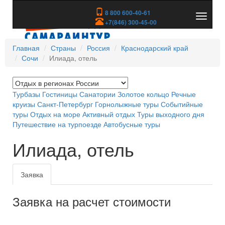
8 800 600-40-61
Показа
+7(846) 300-45-00
скрыть
меню
Главная
Страны
Россия
Краснодарский край
Сочи
Илиада, отель
Турбазы
Гостиницы
Санатории
Золотое кольцо
Речные
круизы
Санкт-Петербург
Горнолыжные туры
Событийные
туры
Отдых на море
Активный отдых
Туры выходного дня
Путешествие на турпоезде
Автобусные туры
Илиада, отель
Заявка
Заявка на расчет стоимости