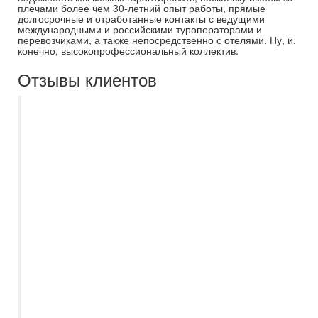
плечами более чем 30-летний опыт работы, прямые
долгосрочные и отработанные контакты с ведущими
международными и российскими туроператорами и
перевозчиками, а также непосредственно с отелями. Ну, и,
конечно, высокопрофессиональный коллектив.
Отзывы клиентов
Спасибо большое Самараинтур и
менеджеру Ирине за наше семейное
путешествие в эмираты! Ирина
предложила нам отель в Абу-Даби, хотя
изначально даже не рассматривали этот
курорт. Отель Al raha beach превзошел
наши ожидания) А также внимательно
отношение Ирины ко всем документам,
просто у нас ранее был уже негативный
опыт взаимодействия с другими
турагенствами. Теперь только в
Самараинтур за путешествиями??