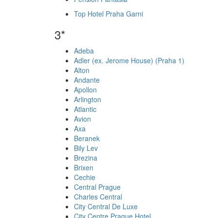
Top Hotel Praha Garni
3*
Adeba
Adler (ex. Jerome House) (Praha 1)
Alton
Andante
Apollon
Arlington
Atlantic
Avion
Axa
Beranek
Bily Lev
Brezina
Brixen
Cechie
Central Prague
Charles Central
City Central De Luxe
City Centre Prague Hotel