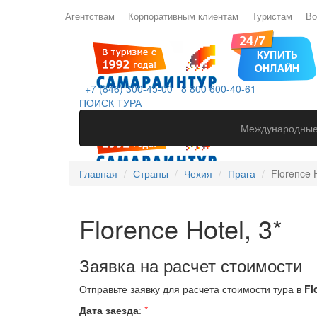
Агентствам
Корпоративным клиентам
Туристам
Во
+7 (846) 300-45-00
8 800 600-40-61
ПОИСК ТУРА
Международные
Главная
Страны
Чехия
Прага
Florence H
Florence Hotel, 3*
Заявка на расчет стоимости
Отправьте заявку для расчета стоимости тура в
Fl
Дата заезда
:
*