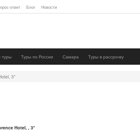
прос-ответ
Блог
Новости
 туры
Туры по России
Самара
Туры в рассрочку
otel, 3*
orence Hotel, , 3*