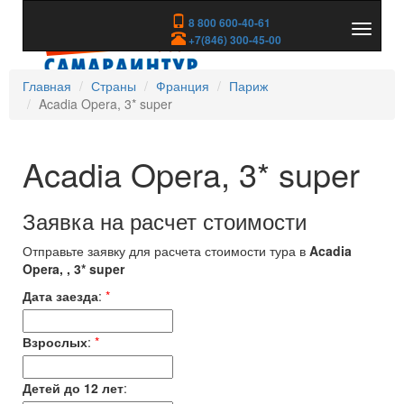
8 800 600-40-61
Показа
+7(846) 300-45-00
скрыть
меню
Главная
Страны
Франция
Париж
Acadia Opera, 3* super
Acadia Opera, 3* super
Заявка на расчет стоимости
Отправьте заявку для расчета стоимости тура в
Acadia
Opera, , 3* super
Дата заезда
:
*
Взрослых
:
*
Детей до 12 лет
: