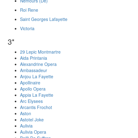
Nemours (De)
Roi Rene
Saint Georges Lafayette
Victoria
3*
29 Lepic Montmartre
Aida Printania
Alexandrine Opera
Ambassadeur
Anjou La Fayette
Apollinaire
Apollo Opera
Appia La Fayette
Arc Elysees
Arcantis Frochot
Aston
Astotel Joke
Aulivia
Aulivia Opera