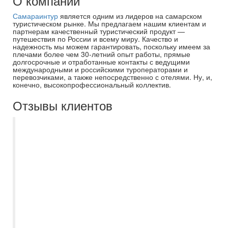
О компании
Самараинтур
является одним из лидеров на самарском
туристическом рынке. Мы предлагаем нашим клиентам и
партнерам качественный туристический продукт —
путешествия по России и всему миру. Качество и
надежность мы можем гарантировать, поскольку имеем за
плечами более чем 30-летний опыт работы, прямые
долгосрочные и отработанные контакты с ведущими
международными и российскими туроператорами и
перевозчиками, а также непосредственно с отелями. Ну, и,
конечно, высокопрофессиональный коллектив.
Отзывы клиентов
Желание сказать огромное спасибо
компании «Самараинтур» за крутой
круиз! Всё было просто супер:
интересный маршрут, уютное судно и
классные гиды. Особенно крутая
программа, которая позволила нам
полюбоваться красивыми видами
природы и историческими местечками.