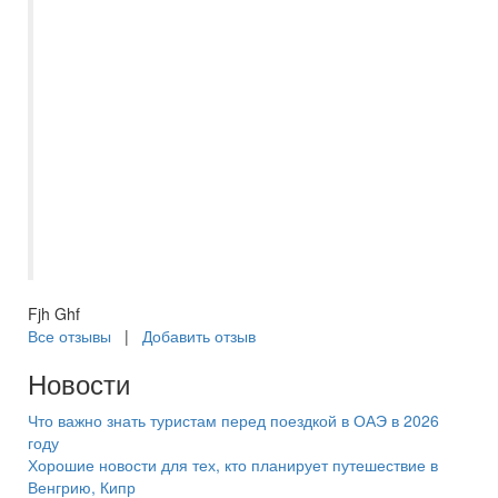
На корабле было всё, что нужно для
кайфа: удобные каюты, вкусная еда и
интересные экскурсии. Благодаря
«Самараинтур» моя мечта о круизе
сбылась. Обязательно посоветую эту
компанию друзьям. Сам хочу снова с
ними в тур. Спасибо за крутой сервис и
профессионализм! Отдельное спасибо
менеджеру Наталье за своевременную и
быструю помощь по любым вопросам!
Fjh Ghf
Все отзывы
|
Добавить отзыв
Новости
Что важно знать туристам перед поездкой в ОАЭ в 2026
году
Хорошие новости для тех, кто планирует путешествие в
Венгрию, Кипр